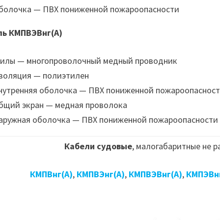
болочка — ПВХ пониженной пожароопасности
ль КМПВЭВнг(А)
илы — многопроволочный медный проводник
золяция — полиэтилен
нутренняя оболочка — ПВХ пониженной пожароопаснос
бщий экран — медная проволока
аружная оболочка — ПВХ пониженной пожароопасности
Кабели судовые
, малогабаритные не 
КМПВнг(А)
,
КМПВЭнг(А)
,
КМПВЭВнг(А)
,
КМПЭВнг