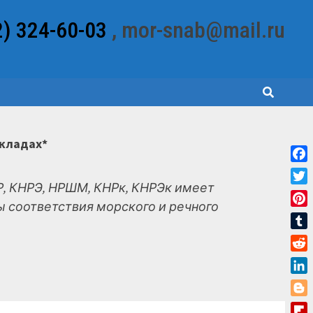
2) 324-60-03
, mor-snab@mail.ru
складах*
Fac
, КНРЭ, НРШМ, КНРк, КНРЭк имеет
Twit
 соответствия морского и речного
Pint
Tum
Red
Link
Blo