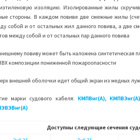
иэтиленовую изоляцию. Изолированные жилы скручив
ные стороны. В каждом повиве две смежные жилы (сче
ду собой и от остальных жил данного повива, а две 
тов между собой и от остальных пар данного повива
внешнему повиву может быть наложена синтетическая п
ПВХ композиции пониженной пожароопасности
ерх внешней оболочки идет общий экран из медных лу
гие марки судового кабеля:
КМПВнг(А)
,
КМПВЭнг(А
ЭВЭВнг(А)
Доступны следующие сечения суд