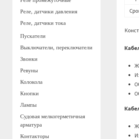
Реле промежуточные
Сро
Реле, датчики давления
Реле, датчики тока
Конст
Пускатели
Выключатели, переключатели
Кабе
Звонки
Ж
Ревуны
И
Колокола
О
О
Кнопки
Лампы
Кабе
Судовая мелкогерметичная
арматура
Ж
И
Контакторы