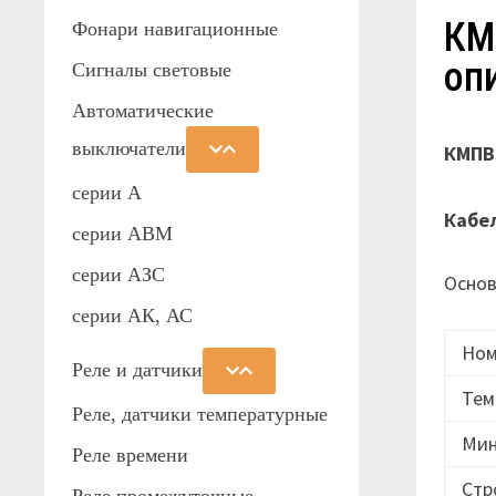
КМ
Фонари навигационные
оп
Сигналы световые
Автоматические
выключатели
КМПВЭ
серии А
Кабе
серии АВМ
cерии АЗС
Основ
серии АК, АС
Ном
Реле и датчики
Тем
Реле, датчики температурные
Мин
Реле времени
Стр