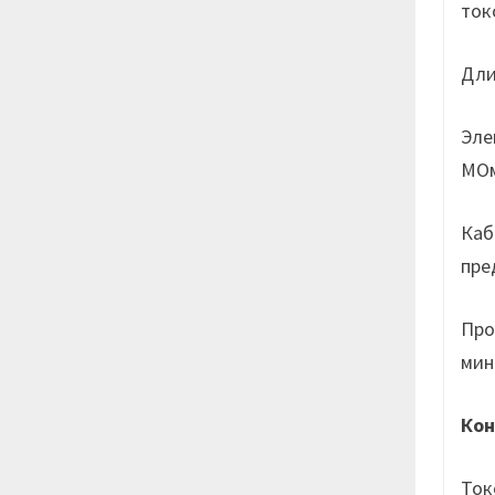
ток
Дли
Эле
МОм
Каб
пре
Про
мин
Кон
Ток