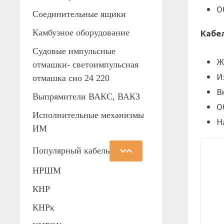
О
Соединительные ящики
Камбузное оборудование
Кабе
Судовые импульсные
Ж
отмашки- светоимпульсная
И
отмашка сио 24 220
В
Выпрямители ВАКС, ВАКЗ
О
Исполнительные механизмы
Н
ИМ
Популярный кабель
НРШМ
КНР
КНРк