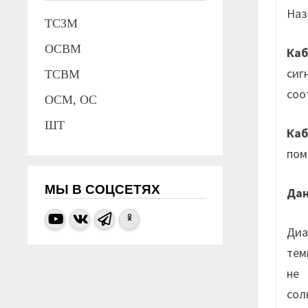
Наз
ТСЗМ
ОСВМ
Каб
сиг
ТСВМ
соо
ОСМ, ОС
ШТ
Каб
пом
МЫ В СОЦСЕТЯХ
Да
Диа
тем
не 
сол