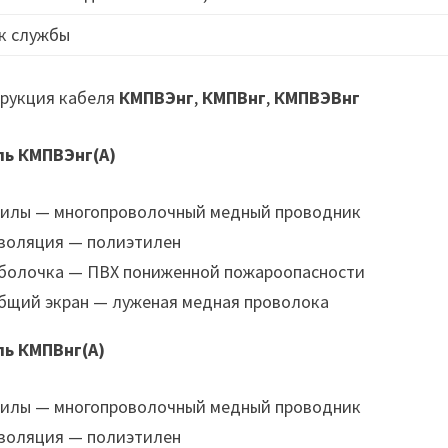
к службы
рукция кабеля
КМПВЭнг
,
КМПВнг
,
КМПВЭВнг
ль КМПВЭнг(А)
илы — многопроволочный медный проводник
золяция — полиэтилен
болочка — ПВХ пониженной пожароопасности
бщий экран — луженая медная проволока
ль КМПВнг(А)
илы — многопроволочный медный проводник
золяция — полиэтилен