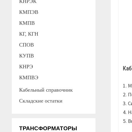
КНРЭК
КМПЭВ
КМПВ
КГ, КГН
СПОВ
КУПВ
КНРЭ
Каб
КМПВЭ
1. 
Кабельный справочник
2. 
Складские остатки
3. 
4. 
5. 
ТРАНСФОРМАТОРЫ