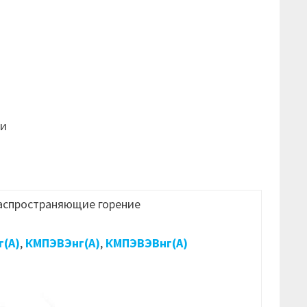
ти
распространяющие горение
(А)
,
КМПЭВЭнг(А)
,
КМПЭВЭВнг(А)