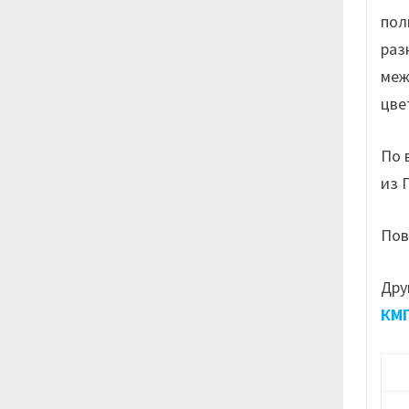
пол
раз
меж
цве
По 
из 
Пов
Дру
КМП