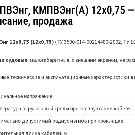
ПВЭнг, КМПВЭнг(А) 12х0,75 —
исание, продажа
нг 12х0,75 (12х0,75)
(ТУ 3500-014-00214480-2002, ТУ 1
ли судовые
, малогабаритные, с внешним экраном, не р
ные технические и эксплуатационные характеристики
к
инальное напряжение
пература окружающей среды при эксплуатации кабеля
имально допустимый радиус изгиба при прокладке
оительная длина кабелей, м