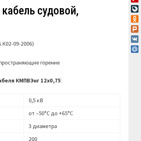
Flip
 кабель судовой,
Live
Odn
Plur
6.К02-09-2006)
VK
Mail
аспространяющие горение
абеля
КМПВЭнг 12х0,75
:
0,5 кВ
от –50°C до +65°C
3 диаметра
200