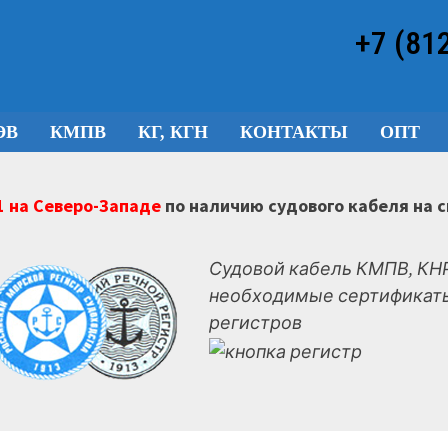
+7 (81
ЭВ
КМПВ
КГ, КГН
КОНТАКТЫ
ОПТ
 на Северо-Западе
по наличию судового кабеля на 
Судовой кабель КМПВ, КНР
необходимые сертификаты
регистров