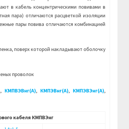
ают в кабель концентрическими повивами в
тная пара) отличаются расцветкой изоляции
смежные пары повива отличаются комбинацией
ленка, поверх которой накладывают оболочку
женых проволок
)
,
КМПВЭВнг(А)
,
КМПЭВнг(А)
,
КМПЭВЭнг(А)
,
ового кабеля КМПВЭнг