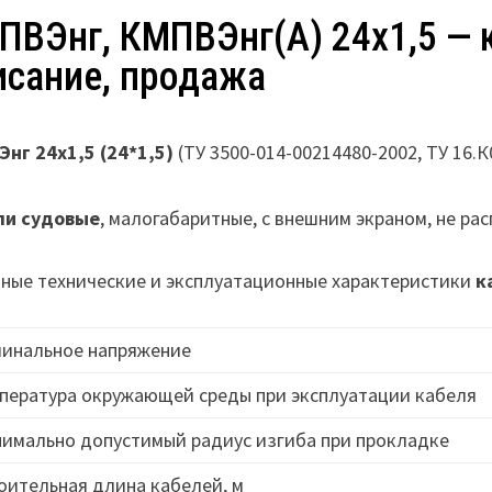
ПВЭнг, КМПВЭнг(А) 24х1,5 — 
исание, продажа
нг 24х1,5 (24*1,5)
(ТУ 3500-014-00214480-2002, ТУ 16.К
ли судовые
, малогабаритные, с внешним экраном, не р
ные технические и эксплуатационные характеристики
к
инальное напряжение
пература окружающей среды при эксплуатации кабеля
имально допустимый радиус изгиба при прокладке
оительная длина кабелей, м