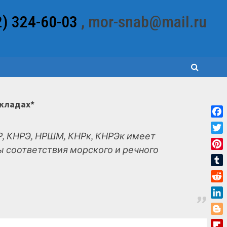
2) 324-60-03
, mor-snab@mail.ru
складах*
Fac
, КНРЭ, НРШМ, КНРк, КНРЭк имеет
Twit
 соответствия морского и речного
Pint
Tum
Red
Link
Blo