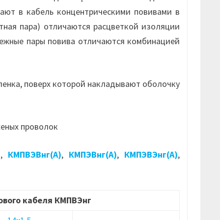
ают в кабель концентрическими повивами в
тная пара) отличаются расцветкой изоляции
смежные пары повива отличаются комбинацией
ленка, поверх которой накладывают оболочку
женых проволок
)
,
КМПВЭВнг(А)
,
КМПЭВнг(А)
,
КМПЭВЭнг(А)
,
ового кабеля КМПВЭнг