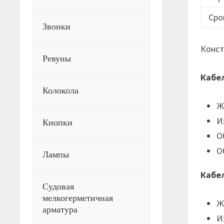
Сро
Звонки
Конст
Ревуны
Кабе
Колокола
Ж
И
Кнопки
О
О
Лампы
Кабе
Судовая
мелкогерметичная
Ж
арматура
И