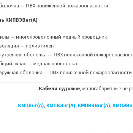
болочка — ПВХ пониженной пожароопасности
ль КМПВЭВнг(А)
илы — многопроволочный медный проводник
золяция — полиэтилен
нутренняя оболочка — ПВХ пониженной пожароопаснос
бщий экран — медная проволока
аружная оболочка — ПВХ пониженной пожароопасности
Кабели судовые
, малогабаритные не 
КМПВнг(А)
,
КМПВЭнг(А)
,
КМПВЭВнг(А)
,
КМПЭВнг