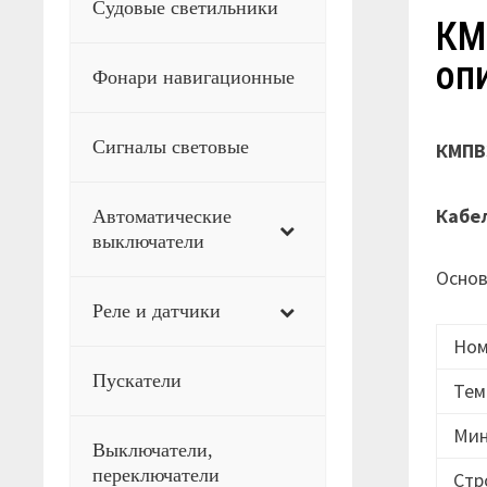
Судовые светильники
КМ
оп
Фонари навигационные
Сигналы световые
КМПВЭ
Кабе
Автоматические
выключатели
Основ
Реле и датчики
Ном
Пускатели
Тем
Мин
Выключатели,
переключатели
Стр