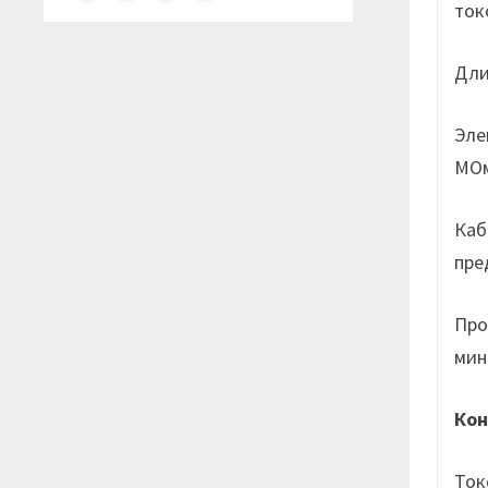
ток
Дли
Эле
МОм
Каб
пре
Про
мин
Кон
Ток