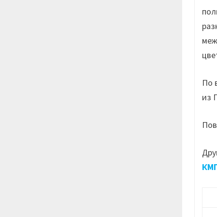
пол
раз
меж
цве
По 
из 
Пов
Дру
КМП