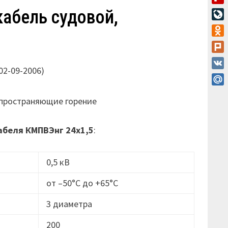
Flip
кабель судовой,
Live
Odn
Plur
02-09-2006)
VK
Mail
аспространяющие горение
абеля
КМПВЭнг 24х1,5
:
0,5 кВ
от –50°C до +65°C
3 диаметра
200