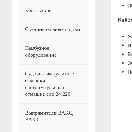
О
Контакторы
Кабе
Соединительные ящики
Ж
И
Камбузное
В
оборудование
О
Н
Судовые импульсные
отмашки-
светоимпульсная
отмашка сио 24 220
Выпрямители ВАКС,
ВАКЗ