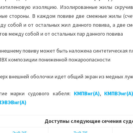
иэтиленовую изоляцию. Изолированные жилы скручив
ные стороны. В каждом повиве две смежные жилы (сче
ду собой и от остальных жил данного повива, а две 
тов между собой и от остальных пар данного повива
внешнему повиву может быть наложена синтетическая п
ПВХ композиции пониженной пожароопасности
ерх внешней оболочки идет общий экран из медных лу
гие марки судового кабеля:
КМПВнг(А)
,
КМПВЭнг(А
ЭВЭВнг(А)
Доступны следующие сечения суд