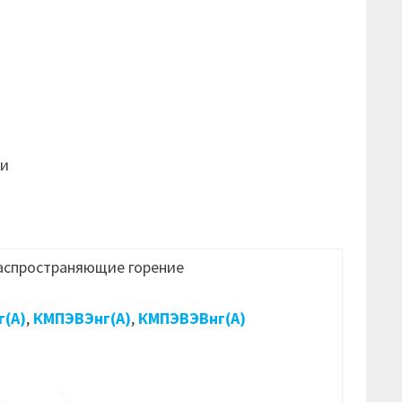
ти
распространяющие горение
(А)
,
КМПЭВЭнг(А)
,
КМПЭВЭВнг(А)