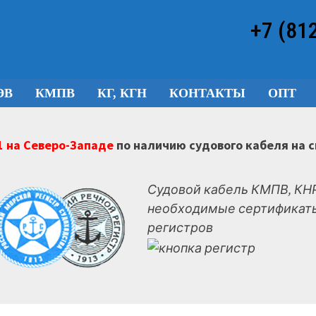
+7 (81
ЭВ
КМПВ
КГ, КГН
КОНТАКТЫ
ОПТ
 на Северо-Западе
по наличию судового кабеля на 
Судовой кабель КМПВ, КНР
необходимые сертификаты
регистров