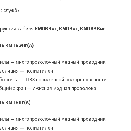
к службы
рукция кабеля
КМПВЭнг
,
КМПВнг
,
КМПВЭВнг
ль КМПВЭнг(А)
илы — многопроволочный медный проводник
золяция — полиэтилен
болочка — ПВХ пониженной пожароопасности
бщий экран — луженая медная проволока
ль КМПВнг(А)
илы — многопроволочный медный проводник
золяция — полиэтилен