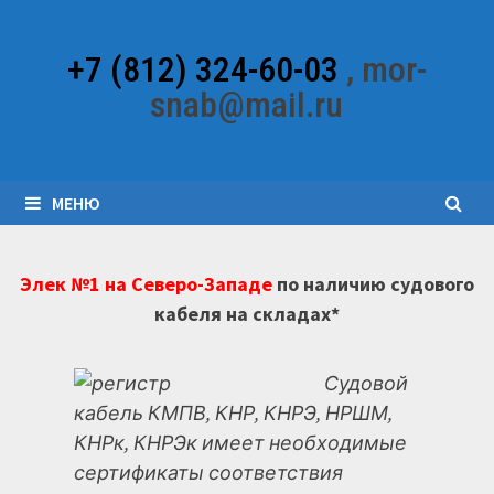
Перейти
к
+7 (812) 324-60-03
, mor-
содержимому
snab@mail.ru
МЕНЮ
Элек №1 на Северо-Западе
по наличию судового
кабеля на складах*
Судовой
кабель КМПВ, КНР, КНРЭ, НРШМ,
КНРк, КНРЭк имеет необходимые
сертификаты соответствия