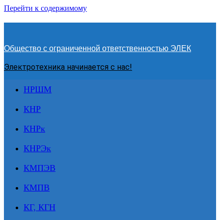
Перейти к содержимому
Общество с ограниченной ответственностью ЭЛЕК
Электротехника начинается с нас!
НРШМ
КНР
КНРк
КНРЭк
КМПЭВ
КМПВ
КГ, КГН