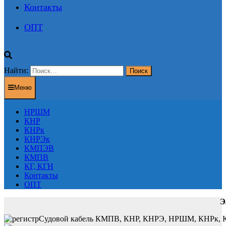
Контакты
ОПТ
Найти:
Меню
НРШМ
КНР
КНРк
КНРЭк
КМПЭВ
КМПВ
КГ, КГН
Контакты
ОПТ
Э
Судовой кабель КМПВ, КНР, КНРЭ, НРШМ, КНРк, КНР