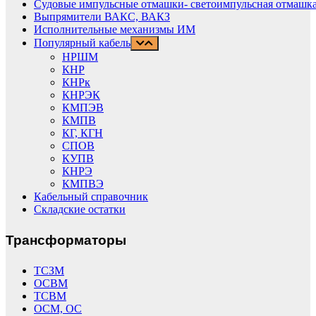
Судовые импульсные отмашки- светоимпульсная отмашка
Выпрямители ВАКС, ВАКЗ
Исполнительные механизмы ИМ
Популярный кабель
НРШМ
КНР
КНРк
КНРЭК
КМПЭВ
КМПВ
КГ, КГН
СПОВ
КУПВ
КНРЭ
КМПВЭ
Кабельный справочник
Складские остатки
Трансформаторы
ТСЗМ
ОСВМ
ТСВМ
ОСМ, ОС