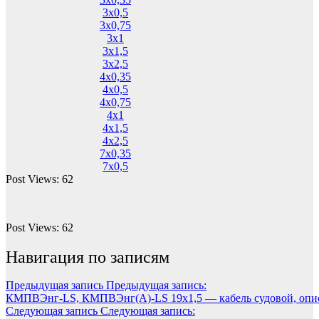
3х0,5
3х0,75
3х1
3х1,5
3х2,5
4х0,35
4х0,5
4х0,75
4х1
4х1,5
4х2,5
7х0,35
7х0,5
Post Views:
62
Post Views:
62
Навигация по записям
Предыдущая запись
Предыдущая запись:
КМПВЭнг-LS, КМПВЭнг(А)-LS 19х1,5 — кабель судовой, опис
Следующая запись
Следующая запись: