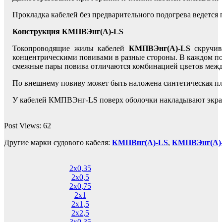
Прокладка кабелей без предварительного подогрева ведется
Конструкция КМПВЭнг(А)-LS
Токопроводящие жилы кабелей
КМПВЭнг(А)-LS
скручив
концентрическими повивами в разные стороны. В каждом пов
смежные пары повива отличаются комбинацией цветов между
По внешнему повиву может быть наложена синтетическая п
У кабелей КМПВЭнг-LS поверх оболочки накладывают экра
Post Views:
62
Другие марки судового кабеля:
КМПВнг(А)-LS
,
КМПВЭнг(А)
2х0,35
2х0,5
2х0,75
2х1
2х1,5
2х2,5
3х0,35