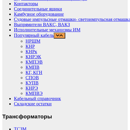
Контакторы
Соединительные ящики
Камбузное оборудование
Судовые импульсные отмашки- светоимпульсная отмашка
Выпрямители ВАКС, ВАКЗ
Исполнительные механизмы ИМ
Популярный кабель
НРШМ
КНР
КНРк
КНРЭК
КМПЭВ
КМПВ
КГ, КГН
СПОВ
КУПВ
КНРЭ
КМПВЭ
Кабельный справочник
Складские остатки
Трансформаторы
ТСЗМ