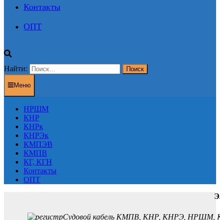
Контакты
ОПТ
Найти:
Меню
НРШМ
КНР
КНРк
КНРЭк
КМПЭВ
КМПВ
КГ, КГН
Контакты
ОПТ
Э
Судовой кабель КМПВ, КНР, КНРЭ, НРШМ, К