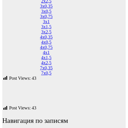
2х2,5
3х0,35
3х0,5
3х0,75
3х1
3х1,5
3х2,5
4х0,35
4х0,5
4х0,75
4х1
4х1,5
4х2,5
7х0,35
7х0,5
Post Views:
43
Post Views:
43
Навигация по записям