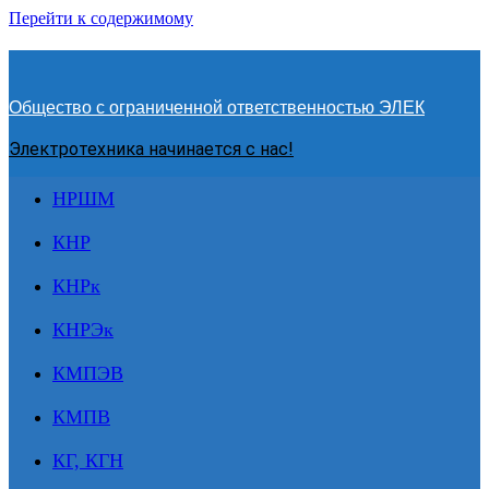
Перейти к содержимому
Общество с ограниченной ответственностью ЭЛЕК
Электротехника начинается с нас!
НРШМ
КНР
КНРк
КНРЭк
КМПЭВ
КМПВ
КГ, КГН