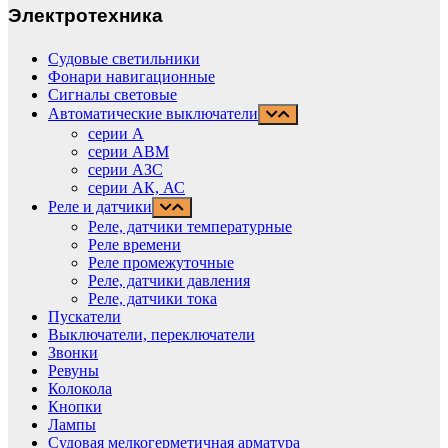
Электротехника
Судовые светильники
Фонари навигационные
Сигналы световые
Автоматические выключатели
серии А
серии АВМ
cерии АЗС
серии АК, АС
Реле и датчики
Реле, датчики температурные
Реле времени
Реле промежуточные
Реле, датчики давления
Реле, датчики тока
Пускатели
Выключатели, переключатели
Звонки
Ревуны
Колокола
Кнопки
Лампы
Судовая мелкогерметичная арматура