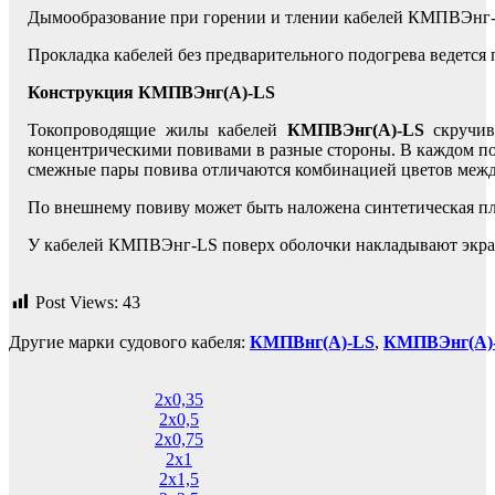
Дымообразование при горении и тлении кабелей КМПВЭнг-L
Прокладка кабелей без предварительного подогрева ведется
Конструкция КМПВЭнг(А)-LS
Токопроводящие жилы кабелей
КМПВЭнг(А)-LS
скручив
концентрическими повивами в разные стороны. В каждом пов
смежные пары повива отличаются комбинацией цветов между
По внешнему повиву может быть наложена синтетическая п
У кабелей КМПВЭнг-LS поверх оболочки накладывают экра
Post Views:
43
Другие марки судового кабеля:
КМПВнг(А)-LS
,
КМПВЭнг(А)
2х0,35
2х0,5
2х0,75
2х1
2х1,5