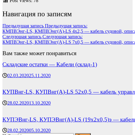
Post Views:
78
Навигация по записям
Предыдущая запись
Предыдущая запись:
КМПВЭнг-LS, КМПВЭнг(А)-LS 4х2,5 — кабель судовой, описа
Следующая запись
Следующая запись:
КМПВЭнг-LS, КМПВЭнг(А)-LS 7х0,5 — кабель судовой, описа
Вам также может понравиться
Складские остатки — Кабели (склад-1)
02.03.2020
25.11.2020
КУПВнг-LS, КУПВнг(А)-LS 52х0,5 — кабель управле
28.02.2020
13.10.2020
КУПЭВнг-LS, КУПЭВнг(А)-LS (19х2х0,5)э — кабель 
28.02.2020
05.10.2020