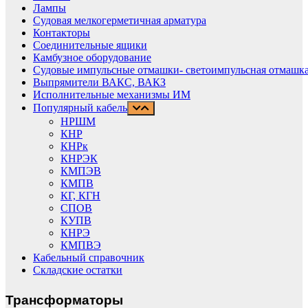
Лампы
Судовая мелкогерметичная арматура
Контакторы
Соединительные ящики
Камбузное оборудование
Судовые импульсные отмашки- светоимпульсная отмашка
Выпрямители ВАКС, ВАКЗ
Исполнительные механизмы ИМ
Популярный кабель
НРШМ
КНР
КНРк
КНРЭК
КМПЭВ
КМПВ
КГ, КГН
СПОВ
КУПВ
КНРЭ
КМПВЭ
Кабельный справочник
Складские остатки
Трансформаторы