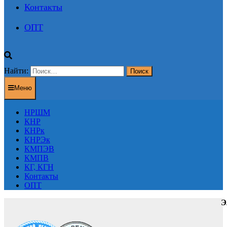
Контакты
ОПТ
Найти:
Меню
НРШМ
КНР
КНРк
КНРЭк
КМПЭВ
КМПВ
КГ, КГН
Контакты
ОПТ
Э