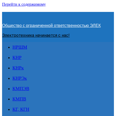
Перейти к содержимому
Общество с ограниченной ответственностью ЭЛЕК
Электротехника начинается с нас!
НРШМ
КНР
КНРк
КНРЭк
КМПЭВ
КМПВ
КГ, КГН