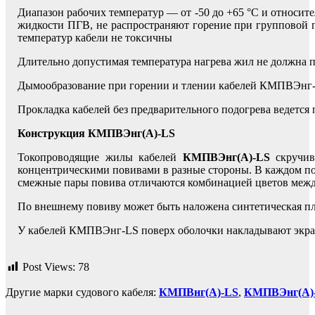
Диапазон рабочих температур — от -50 до +65 °С и относит
жидкости ПГВ, не распространяют горение при групповой 
температур кабели не токсичны
Длительно допустимая температура нагрева жил не должна 
Дымообразование при горении и тлении кабелей КМПВЭнг-L
Прокладка кабелей без предварительного подогрева ведется
Конструкция КМПВЭнг(А)-LS
Токопроводящие жилы кабелей
КМПВЭнг(А)-LS
скручив
концентрическими повивами в разные стороны. В каждом пов
смежные пары повива отличаются комбинацией цветов между
По внешнему повиву может быть наложена синтетическая п
У кабелей КМПВЭнг-LS поверх оболочки накладывают экра
Post Views:
78
Другие марки судового кабеля:
КМПВнг(А)-LS
,
КМПВЭнг(А)