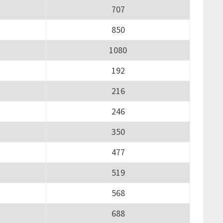
707
850
1080
192
216
246
350
477
519
568
688