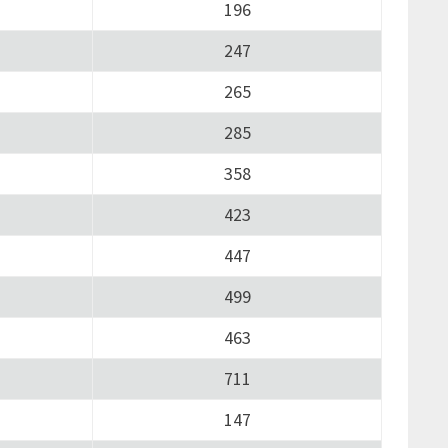
196
247
265
285
358
423
447
499
463
711
147