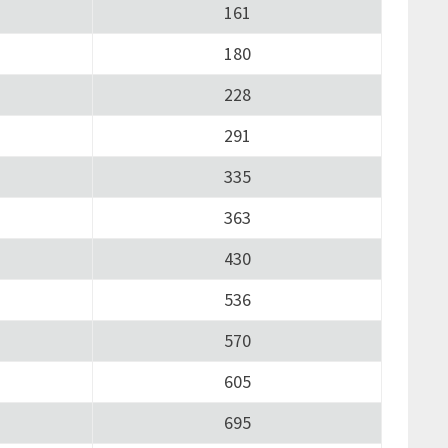
161
180
228
291
335
363
430
536
570
605
695