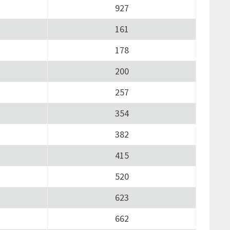
927
161
178
200
257
354
382
415
520
623
662