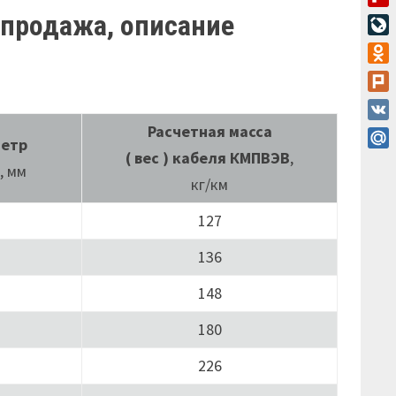
Flip
 продажа, описание
Live
Odn
Plur
VK
Расчетная масса
метр
( вес ) кабеля КМПВЭВ
,
Mail
, мм
кг/км
127
136
148
180
226