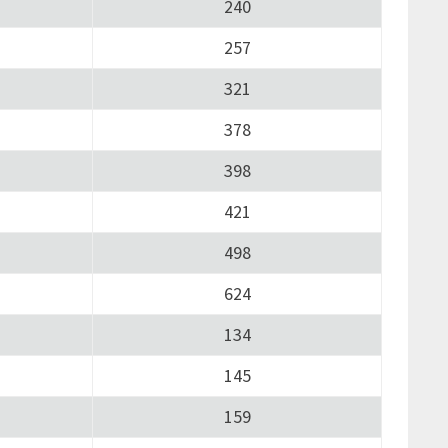
240
257
321
378
398
421
498
624
134
145
159