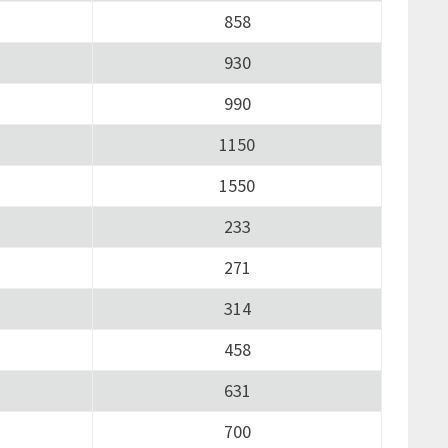
858
930
990
1150
1550
233
271
314
458
631
700