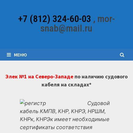
Перейти
к
+7 (812) 324-60-03
, mor-
содержимому
snab@mail.ru
МЕНЮ
Элек №1 на Северо-Западе
по наличию судового
кабеля на складах*
Судовой
кабель КМПВ, КНР, КНРЭ, НРШМ,
КНРк, КНРЭк имеет необходимые
сертификаты соответствия