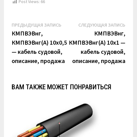
Post Views:
66
Навигация
Предыдущая
Сле
ПРЕДЫДУЩАЯ ЗАПИСЬ
СЛЕДУЮЩАЯ ЗАПИСЬ
по
запись:
запи
КМПВЭВнг,
КМПВЭВнг,
КМПВЭВнг(А) 10х0,5
КМПВЭВнг(А) 10х1 —
записям
— кабель судовой,
кабель судовой,
описание, продажа
описание, продажа
ВАМ ТАКЖЕ МОЖЕТ ПОНРАВИТЬСЯ