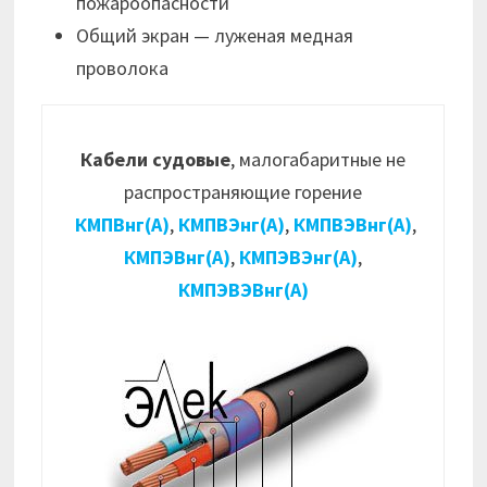
пожароопасности
Общий экран — луженая медная
проволока
Кабели судовые
, малогабаритные не
распространяющие горение
КМПВнг(А)
,
КМПВЭнг(А)
,
КМПВЭВнг(А)
,
КМПЭВнг(А)
,
КМПЭВЭнг(А)
,
КМПЭВЭВнг(А)