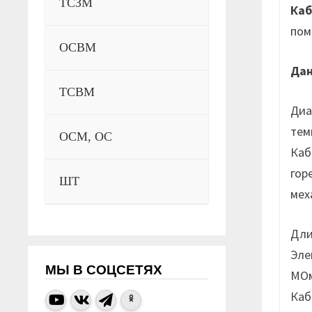
ТСЗМ
Каб
пом
ОСВМ
Да
ТСВМ
Диа
тем
ОСМ, ОС
Каб
гор
ШТ
мех
Дли
Эле
МЫ В СОЦСЕТЯХ
МОм
Каб