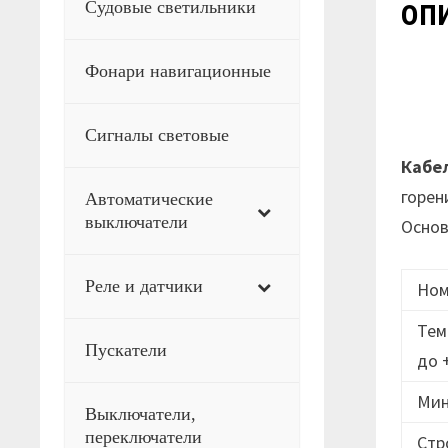
оп
Судовые светильники
Фонари навигационные
Сигналы световые
Кабе
горен
Автоматические
выключатели
Основ
Реле и датчики
Ном
Тем
Пускатели
до 
Мин
Выключатели,
переключатели
Стр