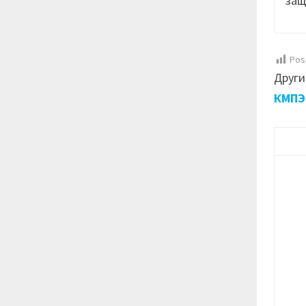
защ
Pos
Други
КМПЭ