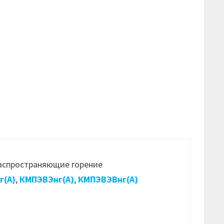
распространяющие горение
г(А)
,
КМПЭВЭнг(А)
,
КМПЭВЭВнг(А)