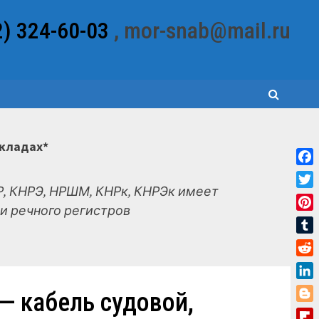
2) 324-60-03
, mor-snab@mail.ru
складах*
Fac
, КНРЭ, НРШМ, КНРк, КНРЭк имеет
Twit
и речного регистров
Pint
Tum
Red
Link
— кабель судовой,
Blo