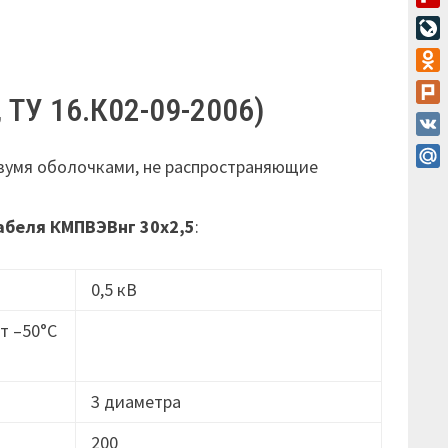
Flip
Live
Odn
 ТУ 16.К02-09-2006)
Plur
VK
двумя оболочками, не распространяющие
Mail
абеля
КМПВЭВнг 30х2,5
:
0,5 кВ
т –50°C
3 диаметра
200