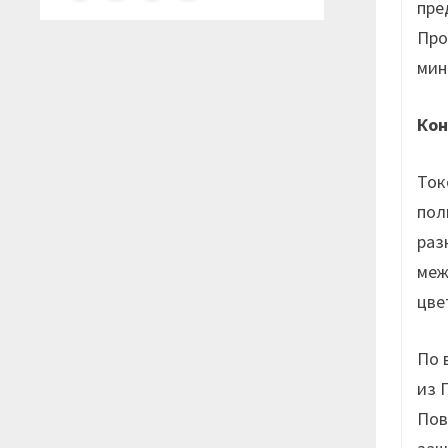
пре
Про
мин
Кон
Ток
пол
раз
меж
цве
По 
из 
Пов