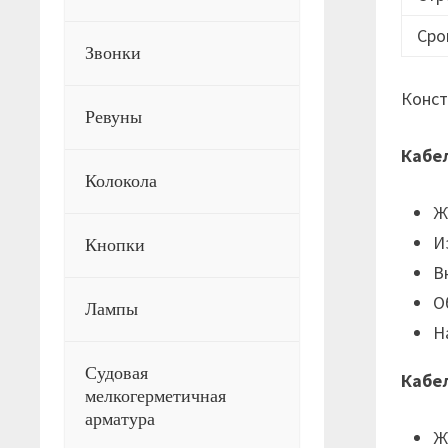
Сро
Звонки
Конст
Ревуны
Кабе
Колокола
Ж
И
Кнопки
В
О
Лампы
Н
Судовая
Кабе
мелкогерметичная
арматура
Ж