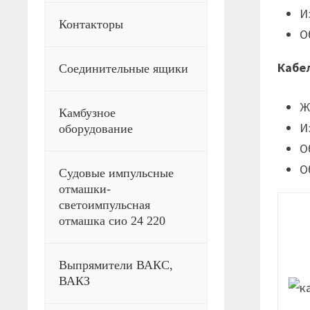
И
Контакторы
О
Кабе
Соединительные ящики
Ж
Камбузное
И
оборудование
О
О
Судовые импульсные
отмашки-
светоимпульсная
отмашка сио 24 220
Выпрямители ВАКС,
ВАКЗ