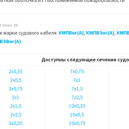
итная оболочка из ПВХ пониженной пожароопасности
t Views:
68
е марки судового кабеля:
КМПВнг(А)
,
КМПВЭнг(А)
,
КМПВ
ВЭВнг(А)
Доступны следующие сечения судо
2х0,35
7х0,75
2х0,5
7х1
2х0,75
7х1,5
2х1
7х2,5
2х1,5
10х0,35
2х2,5
10х0,5
3х0,35
10х0,75