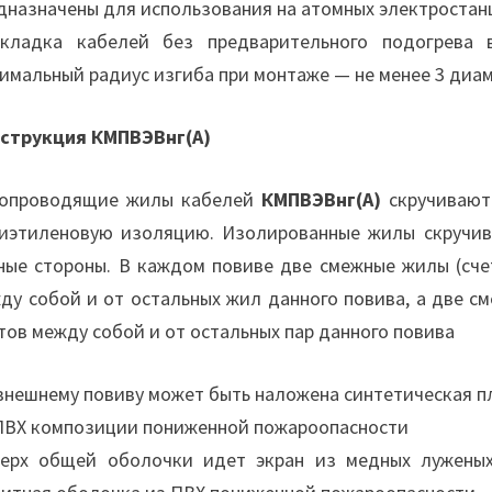
дназначены для использования на атомных электростан
кладка кабелей без предварительного подогрева 
имальный радиус изгиба при монтаже — не менее 3 диа
струкция КМПВЭВнг(А)
опроводящие жилы кабелей
КМПВЭВнг(А)
скручивают
иэтиленовую изоляцию. Изолированные жилы скручив
ные стороны. В каждом повиве две смежные жилы (сче
ду собой и от остальных жил данного повива, а две 
тов между собой и от остальных пар данного повива
внешнему повиву может быть наложена синтетическая п
ПВХ композиции пониженной пожароопасности
ерх общей оболочки идет экран из медных луженых 