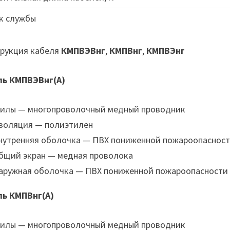
к службы
рукция кабеля
КМПВЭВнг
,
КМПВнг
,
КМПВЭнг
ль КМПВЭВнг(А)
илы — многопроволочный медный проводник
золяция — полиэтилен
нутренняя оболочка — ПВХ пониженной пожароопаснос
бщий экран — медная проволока
аружная оболочка — ПВХ пониженной пожароопасности
ль КМПВнг(А)
илы — многопроволочный медный проводник