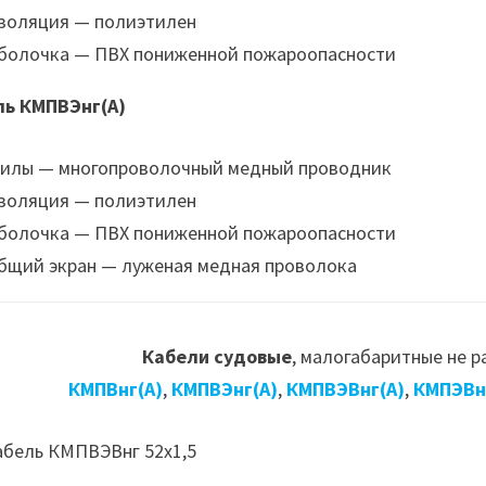
золяция — полиэтилен
болочка — ПВХ пониженной пожароопасности
ль КМПВЭнг(А)
илы — многопроволочный медный проводник
золяция — полиэтилен
болочка — ПВХ пониженной пожароопасности
бщий экран — луженая медная проволока
Кабели судовые
, малогабаритные не 
КМПВнг(А)
,
КМПВЭнг(А)
,
КМПВЭВнг(А)
,
КМПЭВн