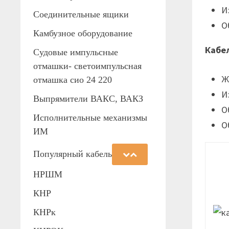
И
Соединительные ящики
О
Камбузное оборудование
Кабе
Судовые импульсные
отмашки- светоимпульсная
Ж
отмашка сио 24 220
И
Выпрямители ВАКС, ВАКЗ
О
Исполнительные механизмы
О
ИМ
Популярный кабель
НРШМ
КНР
КНРк