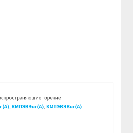
распространяющие горение
г(А)
,
КМПЭВЭнг(А)
,
КМПЭВЭВнг(А)