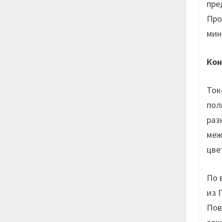
пре
Про
мин
Кон
Ток
пол
раз
меж
цве
По 
из 
Пов