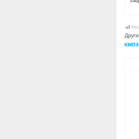
защ
Pos
Други
КМПЭ