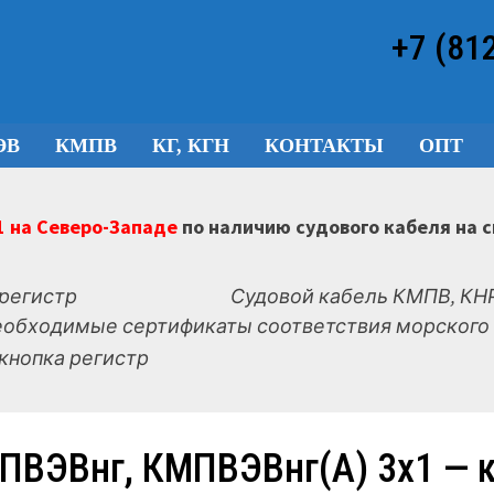
+7 (81
ЭВ
КМПВ
КГ, КГН
КОНТАКТЫ
ОПТ
 на Северо-Западе
по наличию судового кабеля на 
Судовой кабель КМПВ, КНР
еобходимые сертификаты соответствия морского 
ПВЭВнг, КМПВЭВнг(А) 3х1 — к