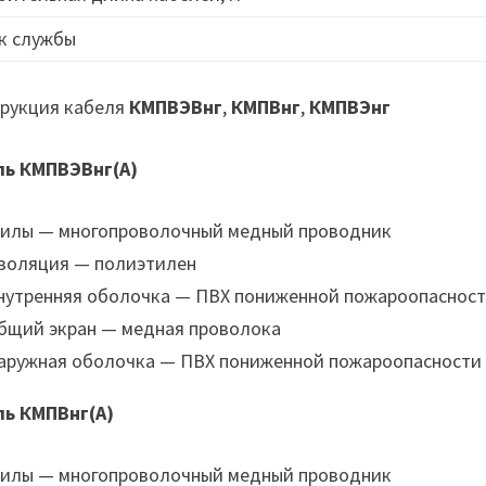
к службы
рукция кабеля
КМПВЭВнг
,
КМПВнг
,
КМПВЭнг
ль КМПВЭВнг(А)
илы — многопроволочный медный проводник
золяция — полиэтилен
нутренняя оболочка — ПВХ пониженной пожароопаснос
бщий экран — медная проволока
аружная оболочка — ПВХ пониженной пожароопасности
ль КМПВнг(А)
илы — многопроволочный медный проводник