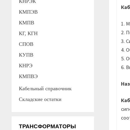
КНРЭК
Каб
КМПЭВ
КМПВ
1. 
2. 
КГ, КГН
3. 
СПОВ
4. 
КУПВ
5. 
КНРЭ
6. 
КМПВЭ
Наз
Кабельный справочник
Складские остатки
Каб
сиг
соо
ТРАНСФОРМАТОРЫ