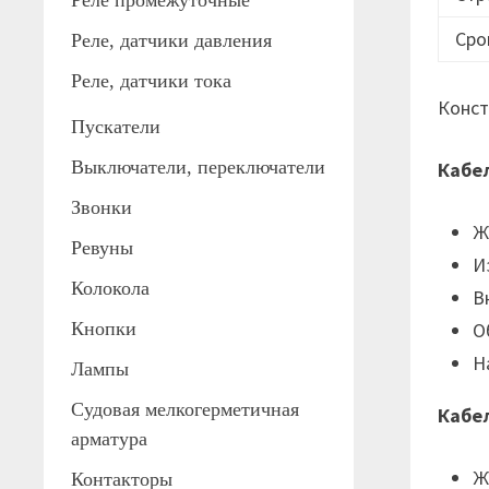
Реле промежуточные
Сро
Реле, датчики давления
Реле, датчики тока
Конст
Пускатели
Выключатели, переключатели
Кабе
Звонки
Ж
Ревуны
И
Колокола
В
Кнопки
О
Н
Лампы
Судовая мелкогерметичная
Кабе
арматура
Ж
Контакторы