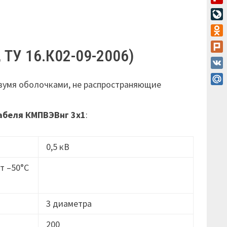
Flip
Live
Odn
 ТУ 16.К02-09-2006)
Plur
VK
двумя оболочками, не распространяющие
Mail
абеля
КМПВЭВнг 3х1
:
0,5 кВ
т –50°C
3 диаметра
200