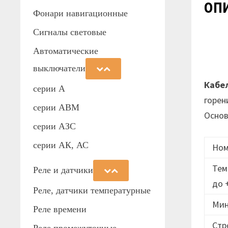
оп
Фонари навигационные
Сигналы световые
Автоматические
выключатели
Кабе
серии А
горен
серии АВМ
Основ
cерии АЗС
серии АК, АС
Ном
Тем
Реле и датчики
до 
Реле, датчики температурные
Мин
Реле времени
Стр