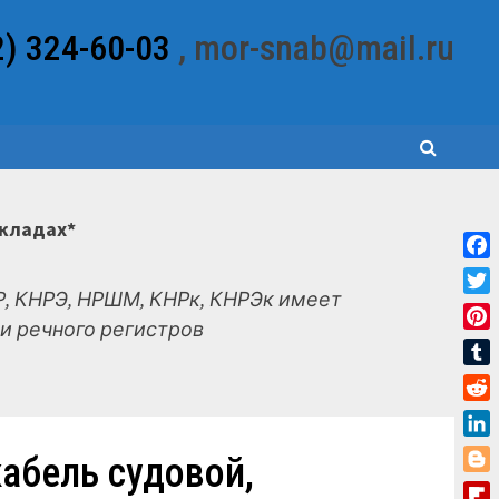
2) 324-60-03
, mor-snab@mail.ru
складах*
Fac
, КНРЭ, НРШМ, КНРк, КНРЭк имеет
Twit
и речного регистров
Pint
Tum
Red
Link
абель судовой,
Blo