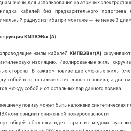
дназначены для использования на атомных электростан
кладка кабелей без предварительного подогрева 
имальный радиус изгиба при монтаже — не менее 3 диа
струкция КМПВЭВнг(А)
опроводящие жилы кабелей
КМПВЭВнг(А)
скручивают
иэтиленовую изоляцию. Изолированные жилы скручив
ные стороны. В каждом повиве две смежные жилы (сче
ду собой и от остальных жил данного повива, а две 
тов между собой и от остальных пар данного повива
внешнему повиву может быть наложена синтетическая п
ПВХ композиции пониженной пожароопасности
ерх общей оболочки идет экран из медных луженых 