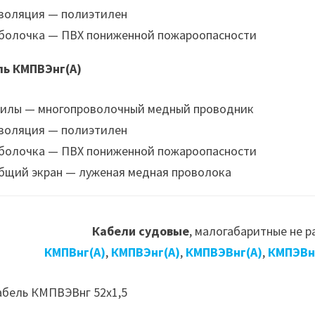
золяция — полиэтилен
болочка — ПВХ пониженной пожароопасности
ль КМПВЭнг(А)
илы — многопроволочный медный проводник
золяция — полиэтилен
болочка — ПВХ пониженной пожароопасности
бщий экран — луженая медная проволока
Кабели судовые
, малогабаритные не 
КМПВнг(А)
,
КМПВЭнг(А)
,
КМПВЭВнг(А)
,
КМПЭВн