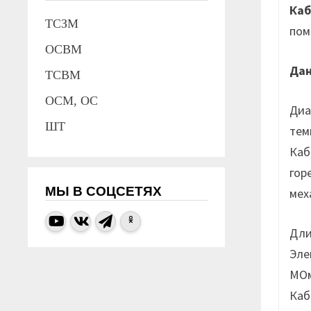
Каб
ТСЗМ
пом
ОСВМ
Да
ТСВМ
ОСМ, ОС
Диа
ШТ
тем
Каб
гор
МЫ В СОЦСЕТЯХ
мех
Дли
Эле
МОм
Каб