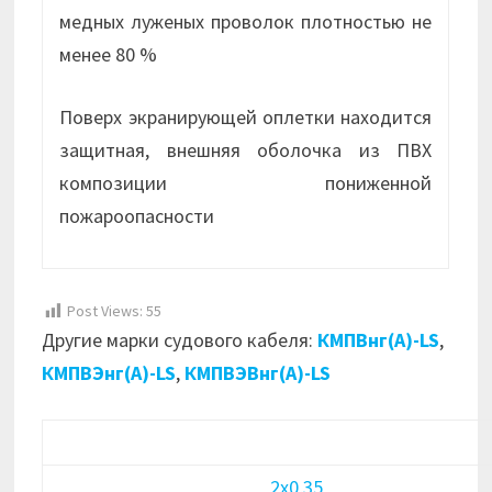
медных луженых проволок плотностью не
менее 80 %
Поверх экранирующей оплетки находится
защитная, внешняя оболочка из ПВХ
композиции пониженной
пожароопасности
Post Views:
55
Другие марки судового кабеля:
КМПВнг(А)-LS
,
КМПВЭнг(А)-LS
,
КМПВЭВнг(А)-LS
2х0,35