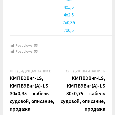
4х1,5
4х2,5
7х0,35
7х0,5
Post Views:
55
Post Views:
55
Навигация
Предыдущая
Сле
ПРЕДЫДУЩАЯ ЗАПИСЬ
СЛЕДУЮЩАЯ ЗАПИСЬ
по
запись:
запи
КМПВЭВнг-LS,
КМПВЭВнг-LS,
КМПВЭВнг(А)-LS
КМПВЭВнг(А)-LS
записям
30х0,35 — кабель
30х0,75 — кабель
судовой, описание,
судовой, описание,
продажа
продажа