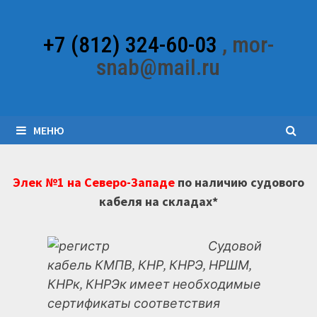
Перейти
к
+7 (812) 324-60-03
, mor-
содержимому
snab@mail.ru
МЕНЮ
Элек №1 на Северо-Западе
по наличию судового
кабеля на складах*
Судовой
кабель КМПВ, КНР, КНРЭ, НРШМ,
КНРк, КНРЭк имеет необходимые
сертификаты соответствия