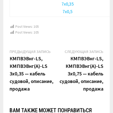
7х0,35
7х0,5
Post Views:
105
Post Views:
105
Навигация
Предыдущая
Сле
ПРЕДЫДУЩАЯ ЗАПИСЬ
СЛЕДУЮЩАЯ ЗАПИСЬ
по
запись:
запи
КМПВЭВнг-LS,
КМПВЭВнг-LS,
КМПВЭВнг(А)-LS
КМПВЭВнг(А)-LS
записям
3х0,35 — кабель
3х0,75 — кабель
судовой, описание,
судовой, описание,
продажа
продажа
ВАМ ТАКЖЕ МОЖЕТ ПОНРАВИТЬСЯ