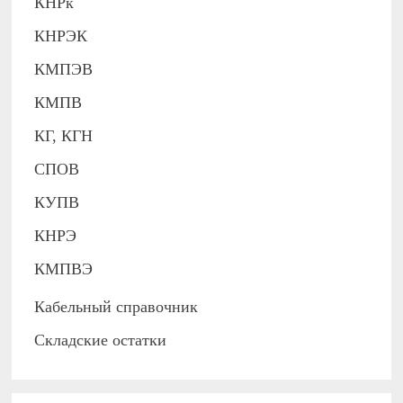
КНРк
КНРЭК
КМПЭВ
КМПВ
КГ, КГН
СПОВ
КУПВ
КНРЭ
КМПВЭ
Кабельный справочник
Складские остатки