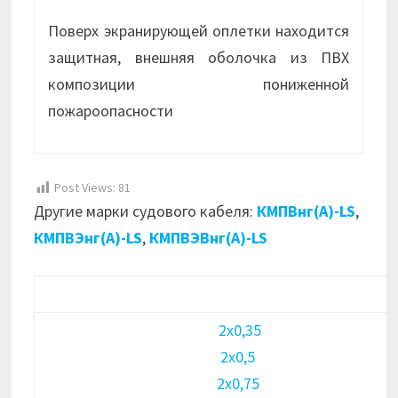
Поверх экранирующей оплетки находится
защитная, внешняя оболочка из ПВХ
композиции пониженной
пожароопасности
Post Views:
81
Другие марки судового кабеля:
КМПВнг(А)-LS
,
КМПВЭнг(А)-LS
,
КМПВЭВнг(А)-LS
2х0,35
2х0,5
2х0,75