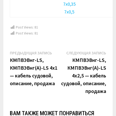
7х0,35
7х0,5
Post Views:
81
Post Views:
81
Навигация
Предыдущая
Сле
ПРЕДЫДУЩАЯ ЗАПИСЬ
СЛЕДУЮЩАЯ ЗАПИСЬ
по
запись:
запи
КМПВЭВнг-LS,
КМПВЭВнг-LS,
КМПВЭВнг(А)-LS 4х1
КМПВЭВнг(А)-LS
записям
— кабель судовой,
4х2,5 — кабель
описание, продажа
судовой, описание,
продажа
ВАМ ТАКЖЕ МОЖЕТ ПОНРАВИТЬСЯ