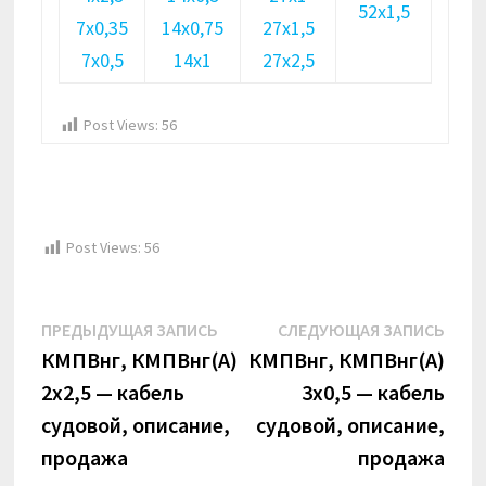
52х1,5
7х0,35
14х0,75
27х1,5
7х0,5
14х1
27х2,5
Post Views:
56
Post Views:
56
Навигация
Предыдущая
Сле
ПРЕДЫДУЩАЯ ЗАПИСЬ
СЛЕДУЮЩАЯ ЗАПИСЬ
по
запись:
запи
КМПВнг, КМПВнг(А)
КМПВнг, КМПВнг(А)
2х2,5 — кабель
3х0,5 — кабель
записям
судовой, описание,
судовой, описание,
продажа
продажа