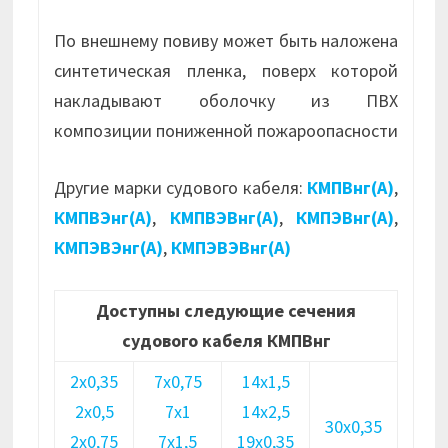
По внешнему повиву может быть наложена
синтетическая пленка, поверх которой
накладывают оболочку из ПВХ
композиции пониженной пожароопасности
Другие марки судового кабеля:
КМПВнг(А)
,
КМПВЭнг(А)
,
КМПВЭВнг(А)
,
КМПЭВнг(А)
,
КМПЭВЭнг(А)
,
КМПЭВЭВнг(А)
Доступны следующие сечения
судового кабеля КМПВнг
2х0,35
7х0,75
14х1,5
2х0,5
7х1
14х2,5
30х0,35
2х0,75
7х1,5
19х0,35