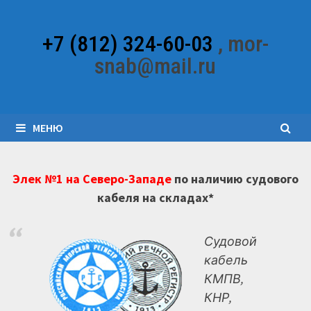
Перейти
к
+7 (812) 324-60-03
, mor-
содержимому
snab@mail.ru
МЕНЮ
Элек №1 на Северо-Западе
по наличию судового
кабеля на складах*
Судовой
кабель
КМПВ,
КНР,