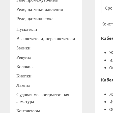
Реле промежуточные
Сро
Реле, датчики давления
Реле, датчики тока
Конст
Пускатели
Кабе
Выключатели, переключатели
Звонки
Ж
Ревуны
И
Колокола
О
Кнопки
Кабе
Лампы
Ж
Судовая мелкогерметичная
арматура
И
О
Контакторы