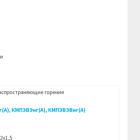
ти
распространяющие горение
(А)
,
КМПЭВЭнг(А)
,
КМПЭВЭВнг(А)