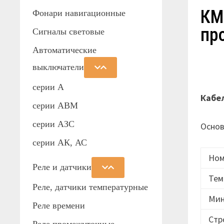
КМ
Фонари навигационные
пр
Сигналы световые
Автоматические
выключатели
серии А
Кабе
серии АВМ
cерии АЗС
Основ
серии АК, АС
Ном
Реле и датчики
Тем
Реле, датчики температурные
Мин
Реле времени
Стр