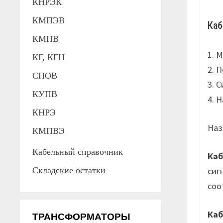
КНРЭК
КМПЭВ
Каб
КМПВ
1. 
КГ, КГН
2. 
СПОВ
3. 
КУПВ
4. 
КНРЭ
Наз
КМПВЭ
Кабельный справочник
Каб
сиг
Складские остатки
соо
Ка
ТРАНСФОРМАТОРЫ