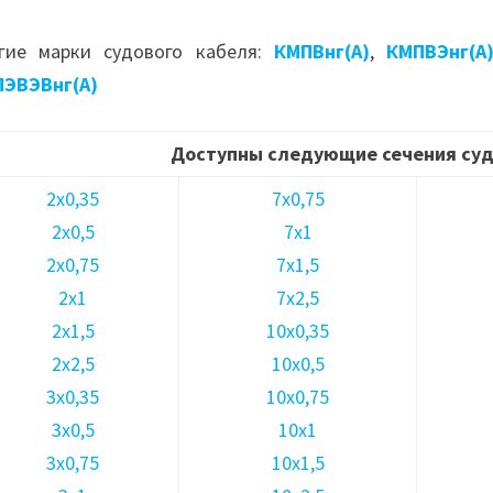
гие марки судового кабеля:
КМПВнг(А)
,
КМПВЭнг(А
ЭВЭВнг(А)
Доступны следующие сечения суд
2х0,35
7х0,75
2х0,5
7х1
2х0,75
7х1,5
2х1
7х2,5
2х1,5
10х0,35
2х2,5
10х0,5
3х0,35
10х0,75
3х0,5
10х1
3х0,75
10х1,5