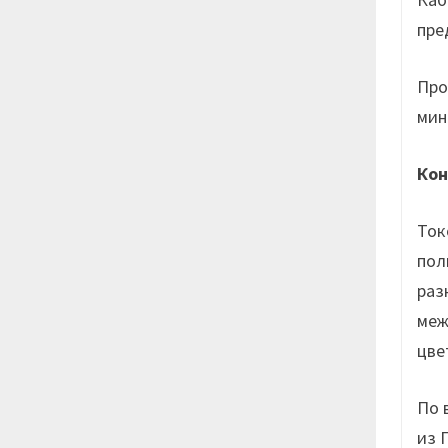
пре
Про
мин
Кон
Ток
пол
раз
меж
цве
По 
из 