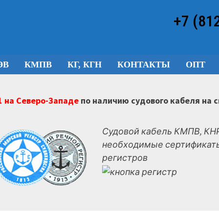
+7 (81
ЭВ
КМПВ
КГ, КГН
КОНТАКТЫ
ОПТ
 на Северо-Западе
по наличию судового кабеля на 
Судовой кабель КМПВ, КНР
необходимые сертификаты
регистров