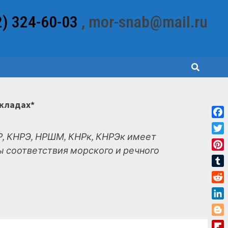
2) 324-60-03
, mor-snab@mail.ru
складах*
Fac
, КНРЭ, НРШМ, КНРк, КНРЭк имеет
Twit
 соответствия морского и речного
Pint
Tum
Red
Link
Blo