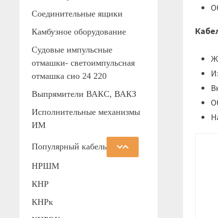
О
Соединительные ящики
Кабе
Камбузное оборудование
Судовые импульсные
Ж
отмашки- светоимпульсная
И
отмашка сио 24 220
В
Выпрямители ВАКС, ВАКЗ
О
Исполнительные механизмы
Н
ИМ
Популярный кабель
НРШМ
КНР
КНРк