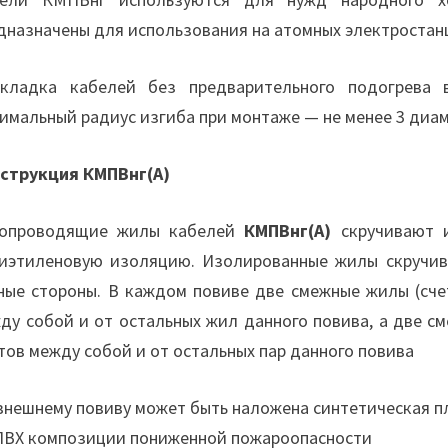
дназначены для использования на атомных электростан
кладка кабелей без предварительного подогрева 
имальный радиус изгиба при монтаже — не менее 3 диа
струкция КМПВнг(А)
опроводящие жилы кабелей
КМПВнг(А)
скручивают и
иэтиленовую изоляцию. Изолированные жилы скручив
ные стороны. В каждом повиве две смежные жилы (сче
ду собой и от остальных жил данного повива, а две 
тов между собой и от остальных пар данного повива
внешнему повиву может быть наложена синтетическая п
ПВХ композиции пониженной пожароопасности