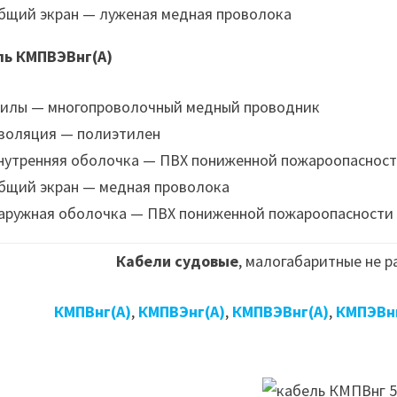
бщий экран — луженая медная проволока
ль КМПВЭВнг(А)
илы — многопроволочный медный проводник
золяция — полиэтилен
нутренняя оболочка — ПВХ пониженной пожароопаснос
бщий экран — медная проволока
аружная оболочка — ПВХ пониженной пожароопасности
Кабели судовые
, малогабаритные не 
КМПВнг(А)
,
КМПВЭнг(А)
,
КМПВЭВнг(А)
,
КМПЭВнг