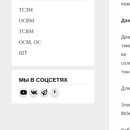
пом
ТСЗМ
Да
ОСВМ
ТСВМ
Диа
ОСМ, ОС
тем
ШТ
не 
сол
ток
МЫ В СОЦСЕТЯХ
Дли
Эле
МОм
Каб