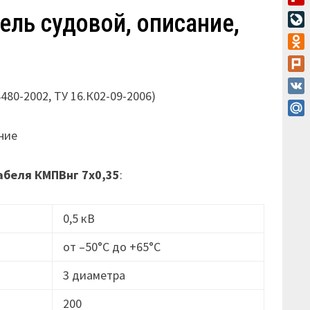
Flip
ель судовой, описание,
Live
Odn
Plur
4480-2002, ТУ 16.К02-09-2006)
VK
Mail
ние
абеля
КМПВнг 7х0,35
:
0,5 кВ
от –50°C до +65°C
3 диаметра
200