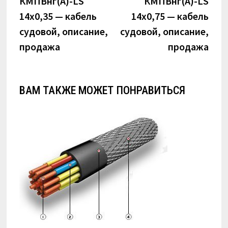
КМПВнг(А)-LS
КМПВнг(А)-LS
записям
14х0,35 — кабель
14х0,75 — кабель
судовой, описание,
судовой, описание,
продажа
продажа
ВАМ ТАКЖЕ МОЖЕТ ПОНРАВИТЬСЯ