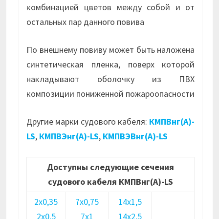
комбинацией цветов между собой и от
остальных пар данного повива
По внешнему повиву может быть наложена
синтетическая пленка, поверх которой
накладывают оболочку из ПВХ
композиции пониженной пожароопасности
Другие марки судового кабеля:
КМПВнг(А)-
LS
,
КМПВЭнг(А)-LS
,
КМПВЭВнг(А)-LS
Доступны следующие сечения
судового кабеля КМПВнг(А)-LS
2х0,35
7х0,75
14х1,5
2х0,5
7х1
14х2,5