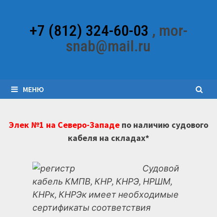
Перейти
к
+7 (812) 324-60-03
, mor-
содержимому
snab@mail.ru
МЕНЮ
Элек №1 на Северо-Западе
по наличию судового
кабеля на складах*
Судовой
кабель КМПВ, КНР, КНРЭ, НРШМ,
КНРк, КНРЭк имеет необходимые
сертификаты соответствия