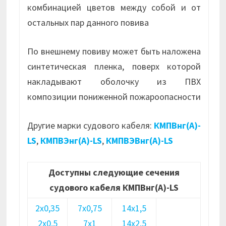
комбинацией цветов между собой и от
остальных пар данного повива
По внешнему повиву может быть наложена
синтетическая пленка, поверх которой
накладывают оболочку из ПВХ
композиции пониженной пожароопасности
Другие марки судового кабеля:
КМПВнг(А)-
LS
,
КМПВЭнг(А)-LS
,
КМПВЭВнг(А)-LS
Доступны следующие сечения
судового кабеля КМПВнг(А)-LS
2х0,35
7х0,75
14х1,5
2х0,5
7х1
14х2,5