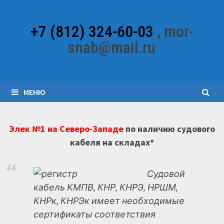
Перейти
к
+7 (812) 324-60-03
, mor-
содержимому
snab@mail.ru
МЕНЮ
Элек №1 на Северо-Западе
по наличию судового
кабеля на складах*
Судовой
кабель КМПВ, КНР, КНРЭ, НРШМ,
КНРк, КНРЭк имеет необходимые
сертификаты соответствия