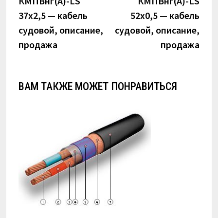
КМПВнг(А)-LS
КМПВнг(А)-LS
записям
37х2,5 — кабель
52х0,5 — кабель
судовой, описание,
судовой, описание,
продажа
продажа
ВАМ ТАКЖЕ МОЖЕТ ПОНРАВИТЬСЯ