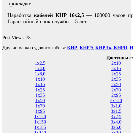
прокладке
Наработка
кабелей КНР 16х2,5
— 100000 часов пр
Гарантийный срок службы – 5 лет
Post Views:
78
Другие марки судового кабеля:
КНР
,
КНРЭ
,
КНРЭк,
КНРП
,
Доступны с
1х2,5
2х10
1х4,0
2х16
1х6,0
2х25
1х10
2х35
1х16
2х50
1х25
2х70
1х35
2х95
1х50
2х120
1х70
3х1,0
1х95
3х1,5
1х120
3х2,5
1х150
3х4,0
1х185
3х6,0
1х240
3х10