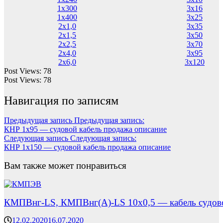
1х300
3х16
1х400
3х25
2х1,0
3х35
2х1,5
3х50
2х2,5
3х70
2х4,0
3х95
2х6,0
3х120
Post Views:
78
Post Views:
78
Навигация по записям
Предыдущая запись
Предыдущая запись:
КНР 1х95 — судовой кабель продажа описание
Следующая запись
Следующая запись:
КНР 1х150 — судовой кабель продажа описание
Вам также может понравиться
КМПВнг-LS, КМПВнг(А)-LS 10х0,5 — кабель судово
12.02.2020
16.07.2020