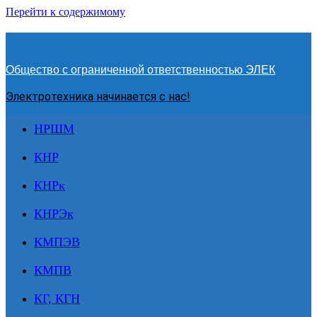
Перейти к содержимому
Общество с ограниченной ответственностью ЭЛЕК
Электротехника начинается с нас!
НРШМ
КНР
КНРк
КНРЭк
КМПЭВ
КМПВ
КГ, КГН