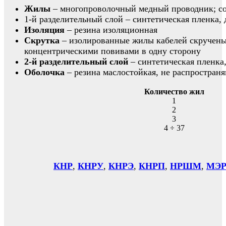
Жилы
– многопроволочный медный проводник; соот
1-й разделительный слой – синтетическая пленка, 
Изоляция
– резина изоляционная
Скрутка
– изолированные жилы кабелей скручены
концентрическими повивами в одну сторону
2-й разделительный слой
– синтетическая пленка
Оболочка
– резина маслостойкая, не распростран
Количество жил
1
2
3
4 ÷ 37
КНР
,
КНРУ
,
КНРЭ
,
КНРП
,
НРШМ
,
МЭР