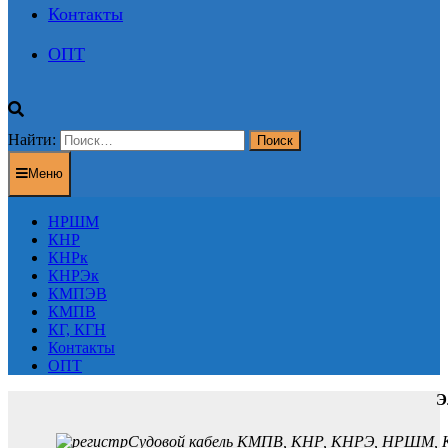
Контакты
ОПТ
Найти:
Меню
НРШМ
КНР
КНРк
КНРЭк
КМПЭВ
КМПВ
КГ, КГН
Контакты
ОПТ
Э
Судовой кабель КМПВ, КНР, КНРЭ, НРШМ, К