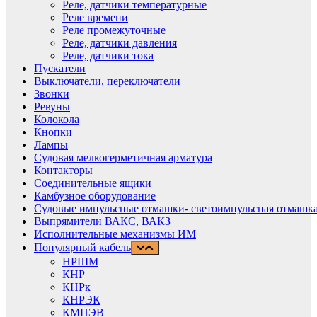
Реле, датчики температурные
Реле времени
Реле промежуточные
Реле, датчики давления
Реле, датчики тока
Пускатели
Выключатели, переключатели
Звонки
Ревуны
Колокола
Кнопки
Лампы
Судовая мелкогерметичная арматура
Контакторы
Соединительные ящики
Камбузное оборудование
Судовые импульсные отмашки- светоимпульсная отмашка
Выпрямители ВАКС, ВАКЗ
Исполнительные механизмы ИМ
Популярный кабель
НРШМ
КНР
КНРк
КНРЭК
КМПЭВ