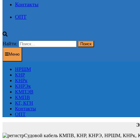
Контакты
ОПТ
Найти:
Меню
НРШМ
КНР
КНРк
КНРЭк
КМПЭВ
КМПВ
КГ, КГН
Контакты
ОПТ
Э
Судовой кабель КМПВ, КНР, КНРЭ, НРШМ, КНРк, КН