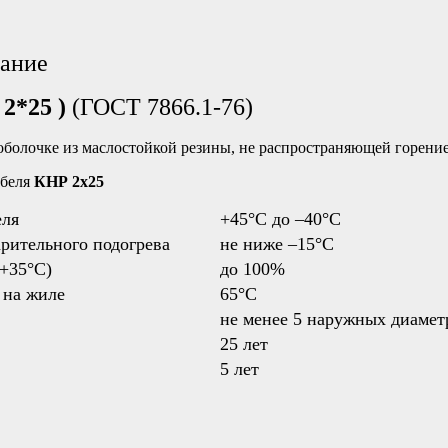
сание
 2*25 )
(ГОСТ 7866.1-76)
 оболочке из маслостойкой резины, не распространяющей горени
абеля
КНР 2х25
еля
+45°С до –40°С
рительного подогрева
не ниже –15°C
 +35°С)
до 100%
 на жиле
65°С
не менее 5 наружных диамет
25 лет
5 лет