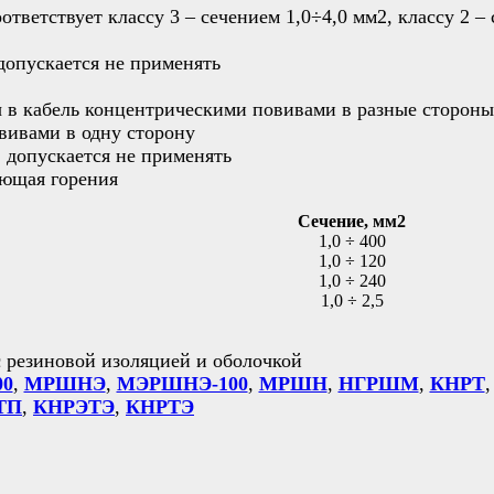
ветствует классу 3 – сечением 1,0÷4,0 мм2, классу 2 –
допускается не применять
 в кабель концентрическими повивами в разные стороны
вивами в одну сторону
, допускается не применять
яющая горения
Сечение, мм2
1,0 ÷ 400
1,0 ÷ 120
1,0 ÷ 240
1,0 ÷ 2,5
 резиновой изоляцией и оболочкой
0
,
МРШНЭ
,
МЭРШНЭ-100
,
МРШН
,
НГРШМ
,
КНРТ
ТП
,
КНРЭТЭ
,
КНРТЭ