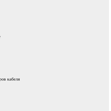
е
ров кабеля