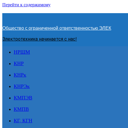
Перейти к содержимому
Общество с ограниченной ответственностью ЭЛЕК
Электротехника начинается с нас!
НРШМ
КНР
КНРк
КНРЭк
КМПЭВ
КМПВ
КГ, КГН