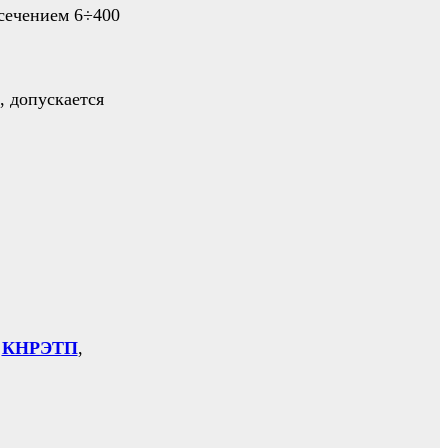
 сечением 6÷400
, допускается
,
КНРЭТП
,