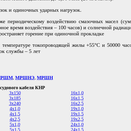
зок и одиночных ударных нагрузок.
же периодическому воздействию смазочных масел (сум
рное время воздействия – 100 часов) и солнечной радиац
ространяет горение при одиночной прокладке
 температуре токопроводящей жилы +55°С и 50000 часо
к службы – 5 лет
НРШМ
,
МРШНЭ
,
МРШН
судового кабеля КНР
3х150
16х1,0
3х185
16х1,5
3х240
16х2,5
4х1,0
19х1,0
4х1,5
19х1,5
4х2,5
19х2,5
5х1,0
24х1,0
5х1,5
24х1,5