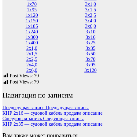
1х70
3х1,0
1х95
3х1,5
1х120
3х2,5
1х150
3х4,0
1х185
3х6,0
1х240
3х10
1х300
3х16
1х400
3х25
2х1,0
3х35
2х1,5
3х50
2х2,5
3х70
2х4,0
3х95
2х6,0
3х120
Post Views:
79
Post Views:
79
Навигация по записям
Предыдущая запись
Предыдущая запись:
КНР 2х16 — судовой кабель продажа описание
Следующая запись
Следующая запись:
КНР 2х35 — судовой кабель продажа описание
Вам также может понравиться