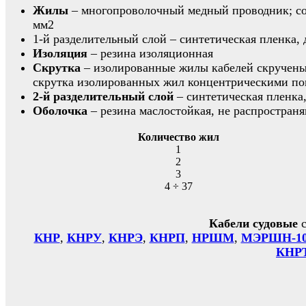
Жилы
– многопроволочный медный проводник; соот
мм2
1-й разделительный слой – синтетическая пленка, 
Изоляция
– резина изоляционная
Скрутка
– изолированные жилы кабелей скручены
скрутка изолированных жил концентрическими по
2-й разделительный слой
– синтетическая пленка
Оболочка
– резина маслостойкая, не распростран
Количество жил
1
2
3
4 ÷ 37
Кабели судовые
с
КНР
,
КНРУ
,
КНРЭ
,
КНРП
,
НРШМ
,
МЭРШН-10
КНР