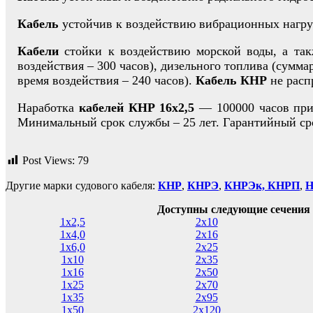
Кабель
устойчив к воздействию вибрационных нагру
Кабели
стойки к воздействию морской воды, а так
воздействия – 300 часов), дизельного топлива (сумма
время воздействия – 240 часов).
Кабель КНР
не расп
Наработка
кабелей КНР 16х2,5
— 100000 часов при
Минимальный срок службы – 25 лет. Гарантийный сро
Post Views:
79
Другие марки судового кабеля:
КНР
,
КНРЭ
,
КНРЭк,
КНРП
,
Доступны следующие сечения 
1х2,5
2х10
1х4,0
2х16
1х6,0
2х25
1х10
2х35
1х16
2х50
1х25
2х70
1х35
2х95
1х50
2х120