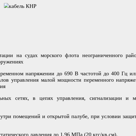
ации на судах морского флота неограниченного райо
ооружениях
еременном напряжении до 690 В частотой до 400 Гц ил
алов управления малой мощности переменного напряже
ния
ных сетях, в цепях управления, сигнализации и 
утри помещений и открытой палубе, при условии защит
атического давления до 1,96 МПа (20 кгс/кв.см).