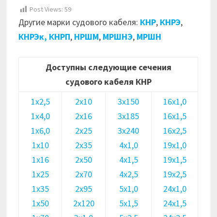
Post Views:
59
Другие марки судового кабеля:
КНР
,
КНРЭ
,
КНРЭк,
КНРП
,
НРШМ
,
МРШНЭ
,
МРШН
Доступны следующие сечения
судового кабеля КНР
1х2,5
2х10
3х150
16х1,0
1х4,0
2х16
3х185
16х1,5
1х6,0
2х25
3х240
16х2,5
1х10
2х35
4х1,0
19х1,0
1х16
2х50
4х1,5
19х1,5
1х25
2х70
4х2,5
19х2,5
1х35
2х95
5х1,0
24х1,0
1х50
2х120
5х1,5
24х1,5