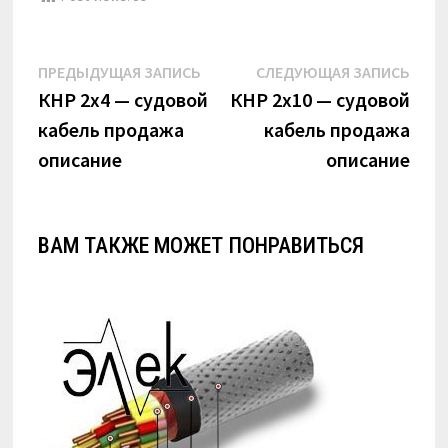
Навигация
Предыдущая
Сле
ПРЕДЫДУЩАЯ ЗАПИСЬ
СЛЕДУЮЩАЯ ЗАПИСЬ
по
запись:
запи
КНР 2х4 — судовой
КНР 2х10 — судовой
кабель продажа
кабель продажа
записям
описание
описание
ВАМ ТАКЖЕ МОЖЕТ ПОНРАВИТЬСЯ