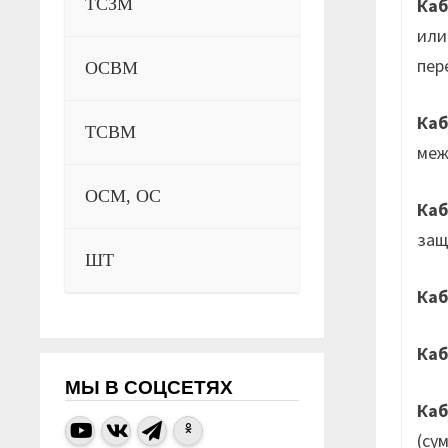
Каб
ТСЗМ
или
пер
ОСВМ
Ка
ТСВМ
меж
ОСМ, ОС
Ка
защ
ШТ
Ка
Каб
МЫ В СОЦСЕТЯХ
Ка
(су