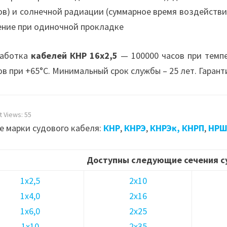
ов) и солнечной радиации (суммарное время воздействия
ение при одиночной прокладке
аботка
кабелей КНР 16х2,5
— 100000 часов при темп
ов при +65°С. Минимальный срок службы – 25 лет. Гарант
t Views:
55
е марки судового кабеля:
КНР
,
КНРЭ
,
КНРЭк,
КНРП
,
НР
Доступны следующие сечения с
1х2,5
2х10
1х4,0
2х16
1х6,0
2х25
1х10
2х35