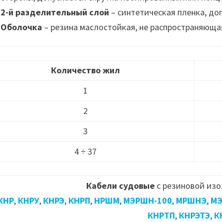
2-й разделительный слой
– синтетическая пленка, до
Оболочка
– резина маслостойкая, не распространяюща
Количество жил
1
2
3
4 ÷ 37
Кабели судовые
с резиновой изо
КНР
,
КНРУ
,
КНРЭ
,
КНРП
,
НРШМ
,
МЭРШН-100
,
МРШНЭ
,
МЭ
КНРТП
,
КНРЭТЭ
,
К