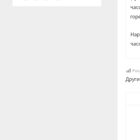
час
гор
Нар
час
Pos
Други