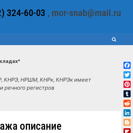
2) 324-60-03
, mor-snab@mail.ru
складах*
Fac
, КНРЭ, НРШМ, КНРк, КНРЭк имеет
Twit
и речного регистров
Pint
Tum
Red
Link
дажа описание
Blo