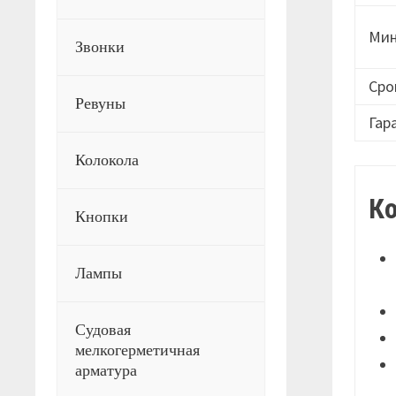
Мин
Звонки
Сро
Ревуны
Гар
Колокола
К
Кнопки
Лампы
Судовая
мелкогерметичная
арматура