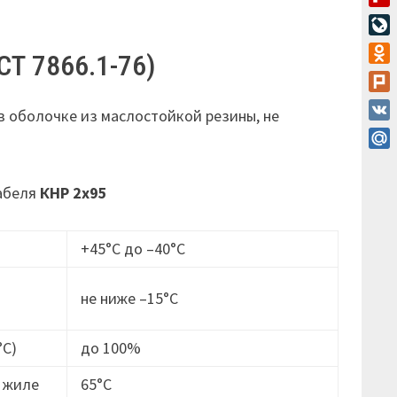
Flip
Live
СТ 7866.1-76)
Odn
Plur
в оболочке из маслостойкой резины, не
VK
Mail
кабеля
КНР 2х95
+45°С до –40°С
не ниже –15°C
°С)
до 100%
 жиле
65°С