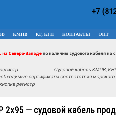
+7 (81
ЭВ
КМПВ
КГ, КГН
КОНТАКТЫ
ОПТ
 на Северо-Западе
по наличию судового кабеля на 
Судовой кабель КМПВ, КНР
еобходимые сертификаты соответствия морского 
Р 2х95 — судовой кабель про