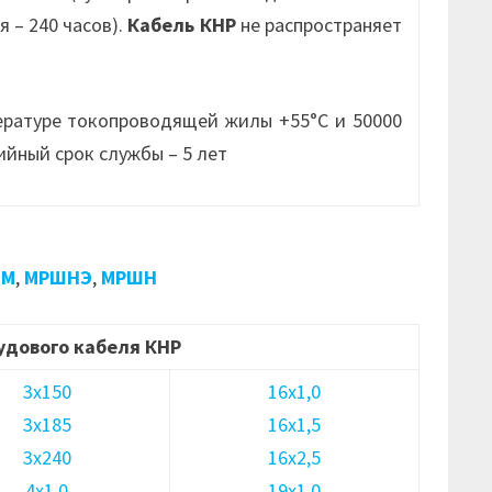
 – 240 часов).
Кабель КНР
не распространяет
ературе токопроводящей жилы +55°С и 50000
ийный срок службы – 5 лет
ШМ
,
МРШНЭ
,
МРШН
удового кабеля КНР
3х150
16х1,0
3х185
16х1,5
3х240
16х2,5
4х1,0
19х1,0