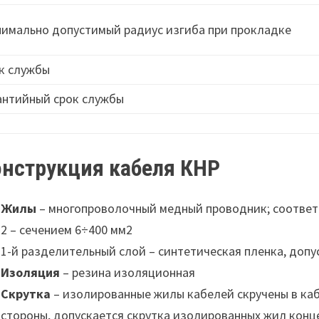
имально допустимый радиус изгиба при прокладке
к службы
антийный срок службы
онструкция кабеля КНР
Жилы
– многопроволочный медный проводник; соответст
2 – сечением 6÷400 мм2
1-й разделительный слой – синтетическая пленка, допу
Изоляция
– резина изоляционная
Скрутка
– изолированные жилы кабелей скручены в ка
стороны, допускается скрутка изолированных жил конц