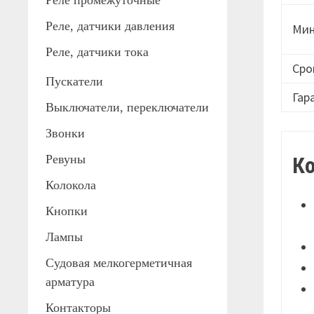
Реле промежуточные
Реле, датчики давления
Мин
Реле, датчики тока
Сро
Пускатели
Гар
Выключатели, переключатели
Звонки
К
Ревуны
Колокола
Кнопки
Лампы
Судовая мелкогерметичная
арматура
Контакторы