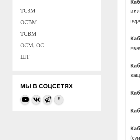
Каб
или
ТСЗМ
пер
ОСВМ
ТСВМ
Ка
ОСМ, ОС
меж
ШТ
Ка
защ
МЫ В СОЦСЕТЯХ
Ка
Каб
Ка
(су