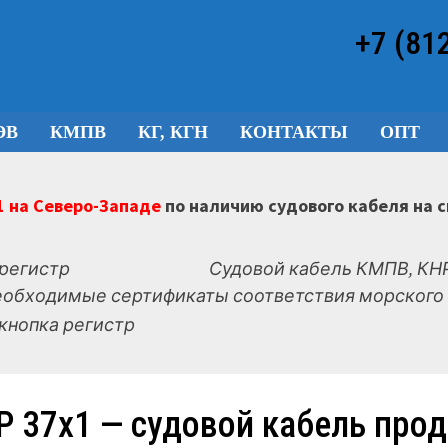
+7 (81
ЭВ
КМПВ
КГ, КГН
КОНТАКТЫ
ОПТ
 на Северо-Западе
по наличию судового кабеля на 
Судовой кабель КМПВ, КНР
еобходимые сертификаты соответствия морского 
Р 37х1 — судовой кабель про