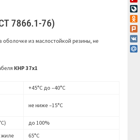
Flip
Live
СТ 7866.1-76)
Odn
Plur
в оболочке из маслостойкой резины, не
VK
Mail
кабеля
КНР 37х1
+45°С до –40°С
не ниже –15°C
°С)
до 100%
 жиле
65°С