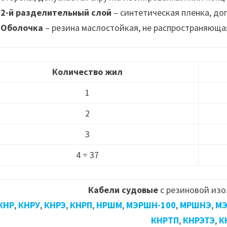
2-й разделительный слой
– синтетическая пленка, до
Оболочка
– резина маслостойкая, не распространяюща
Количество жил
1
2
3
4 ÷ 37
Кабели судовые
с резиновой изо
КНР
,
КНРУ
,
КНРЭ
,
КНРП
,
НРШМ
,
МЭРШН-100
,
МРШНЭ
,
МЭ
КНРТП
,
КНРЭТЭ
,
К