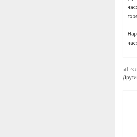
час
гор
Нар
час
Pos
Други