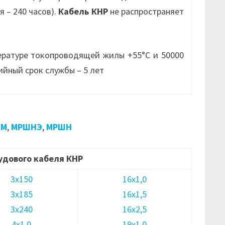
 – 240 часов).
Кабель КНР
не распространяет
ературе токопроводящей жилы +55°С и 50000
ийный срок службы – 5 лет
ШМ
,
МРШНЭ
,
МРШН
удового кабеля КНР
3х150
16х1,0
3х185
16х1,5
3х240
16х2,5
4х1,0
19х1,0