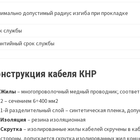
имально допустимый радиус изгиба при прокладке
к службы
антийный срок службы
онструкция кабеля КНР
Жилы
– многопроволочный медный проводник; соответст
2 – сечением 6÷400 мм2
1-й разделительный слой – синтетическая пленка, допу
Изоляция
– резина изоляционная
Скрутка
– изолированные жилы кабелей скручены в ка
стороны, допускается скрутка изолированных жил конц