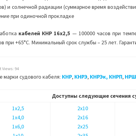
ов) и солнечной радиации (суммарное время воздействия
ение при одиночной прокладке
аботка
кабелей КНР 16х2,5
— 100000 часов при темп
ов при +65°С. Минимальный срок службы – 25 лет. Гарант
t Views:
94
е марки судового кабеля:
КНР
,
КНРЭ
,
КНРЭк,
КНРП
,
НР
Доступны следующие сечения с
1х2,5
2х10
1х4,0
2х16
1х6,0
2х25
1х10
2х35