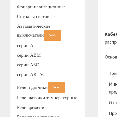
Фонари навигационные
Сигналы световые
Автоматические
Кабе
выключатели
распр
серии А
серии АВМ
Основ
cерии АЗС
Тем
серии АК, АС
Мин
Реле и датчики
пре
Реле, датчики температурные
Отн
Реле времени
Пре