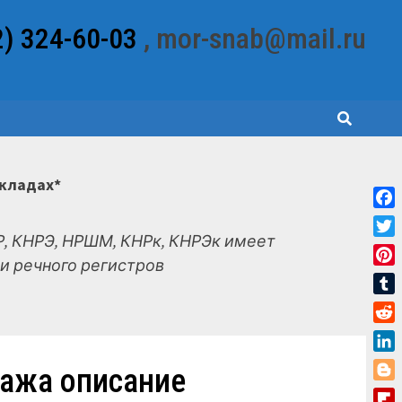
2) 324-60-03
, mor-snab@mail.ru
складах*
Fac
, КНРЭ, НРШМ, КНРк, КНРЭк имеет
Twit
и речного регистров
Pint
Tum
Red
Link
дажа описание
Blo