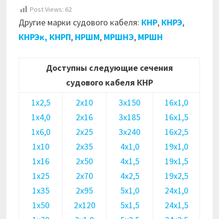
Post Views:
62
Другие марки судового кабеля:
КНР
,
КНРЭ
,
КНРЭк,
КНРП
,
НРШМ
,
МРШНЭ
,
МРШН
Доступны следующие сечения
судового кабеля КНР
1х2,5
2х10
3х150
16х1,0
1х4,0
2х16
3х185
16х1,5
1х6,0
2х25
3х240
16х2,5
1х10
2х35
4х1,0
19х1,0
1х16
2х50
4х1,5
19х1,5
1х25
2х70
4х2,5
19х2,5
1х35
2х95
5х1,0
24х1,0
1х50
2х120
5х1,5
24х1,5