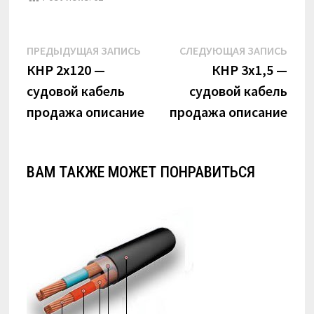
Навигация
Предыдущая
Сле
ПРЕДЫДУЩАЯ ЗАПИСЬ
СЛЕДУЮЩАЯ ЗАПИСЬ
по
запись:
запи
КНР 2х120 —
КНР 3х1,5 —
судовой кабель
судовой кабель
записям
продажа описание
продажа описание
ВАМ ТАКЖЕ МОЖЕТ ПОНРАВИТЬСЯ