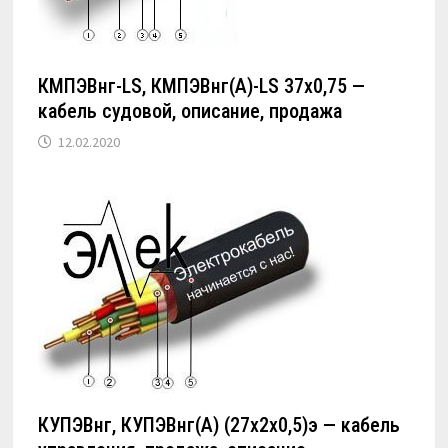
КМПЭВнг-LS, КМПЭВнг(А)-LS 37х0,75 —
кабель судовой, описание, продажа
12.02.2020
КУПЭВнг, КУПЭВнг(А) (27х2х0,5)э — кабель