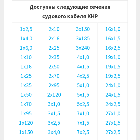
Доступны следующие сечения
судового кабеля КНР
1х2,5
2х10
3х150
16х1,0
1х4,0
2х16
3х185
16х1,5
1х6,0
2х25
3х240
16х2,5
1х10
2х35
4х1,0
19х1,0
1х16
2х50
4х1,5
19х1,5
1х25
2х70
4х2,5
19х2,5
1х35
2х95
5х1,0
24х1,0
1х50
2х120
5х1,5
24х1,5
1х70
3х1,0
5х2,5
24х2,5
1х95
3х1,5
7х1,0
27х1,0
1х120
3х2,5
7х1,5
27х1,5
1х150
3х4,0
7х2,5
27х2,5