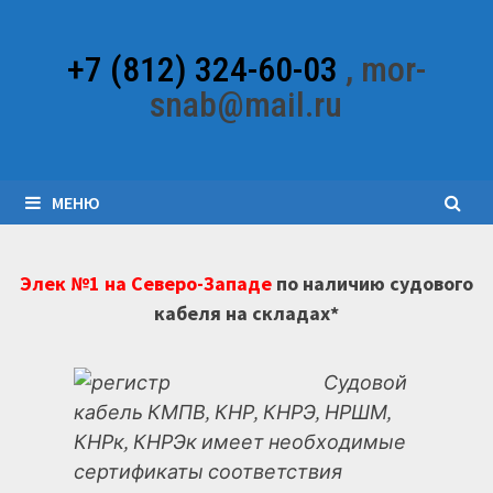
Перейти
к
+7 (812) 324-60-03
, mor-
содержимому
snab@mail.ru
МЕНЮ
Элек №1 на Северо-Западе
по наличию судового
кабеля на складах*
Судовой
кабель КМПВ, КНР, КНРЭ, НРШМ,
КНРк, КНРЭк имеет необходимые
сертификаты соответствия