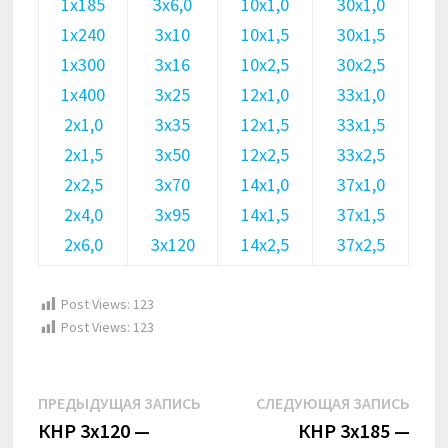
1х185
3х6,0
10х1,0
30х1,0
1х240
3х10
10х1,5
30х1,5
1х300
3х16
10х2,5
30х2,5
1х400
3х25
12х1,0
33х1,0
2х1,0
3х35
12х1,5
33х1,5
2х1,5
3х50
12х2,5
33х2,5
2х2,5
3х70
14х1,0
37х1,0
2х4,0
3х95
14х1,5
37х1,5
2х6,0
3х120
14х2,5
37х2,5
Post Views:
123
Post Views:
123
Навигация
Предыдущая
Сле
ПРЕДЫДУЩАЯ ЗАПИСЬ
СЛЕДУЮЩАЯ ЗАПИСЬ
по
запись:
запи
КНР 3х120 —
КНР 3х185 —