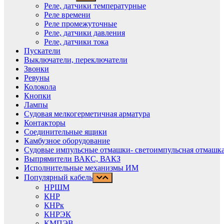
Реле, датчики температурные
Реле времени
Реле промежуточные
Реле, датчики давления
Реле, датчики тока
Пускатели
Выключатели, переключатели
Звонки
Ревуны
Колокола
Кнопки
Лампы
Судовая мелкогерметичная арматура
Контакторы
Соединительные ящики
Камбузное оборудование
Судовые импульсные отмашки- светоимпульсная отмашка
Выпрямители ВАКС, ВАКЗ
Исполнительные механизмы ИМ
Популярный кабель
НРШМ
КНР
КНРк
КНРЭК
КМПЭВ