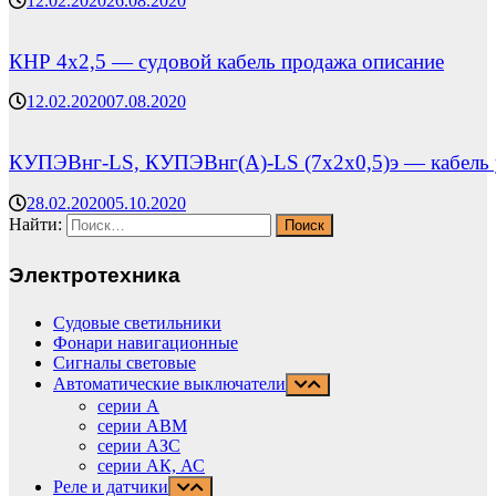
12.02.2020
26.08.2020
КНР 4х2,5 — судовой кабель продажа описание
12.02.2020
07.08.2020
КУПЭВнг-LS, КУПЭВнг(А)-LS (7х2х0,5)э — кабель у
28.02.2020
05.10.2020
Найти:
Электротехника
Судовые светильники
Фонари навигационные
Сигналы световые
Автоматические выключатели
серии А
серии АВМ
cерии АЗС
серии АК, АС
Реле и датчики