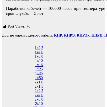
Наработка кабелей — 100000 часов при температуре
срок службы – 5 лет
Post Views:
70
Другие марки судового кабеля:
КНР
,
КНРЭ
,
КНРЭк,
КНРП
,
1х2,5
1х4,0
1х6,0
1х10
1х16
1х25
1х35
1х50
2х1,0
2х1,5
2х2,5
2х4,0
2х6,0
2х10