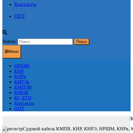
Контакты
ОПТ
Найти:
Меню
НРШМ
КНР
КНРк
КНРЭк
КМПЭВ
КМПВ
КГ, КГН
Контакты
ОПТ
Э
Судовой кабель КМПВ, КНР, КНРЭ, НРШМ, КНРк, КНР