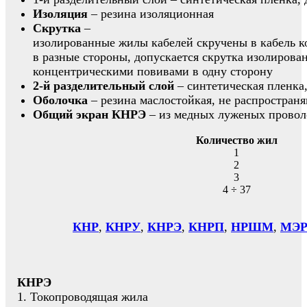
Изоляция
– резина изоляционная
Скрутка
–
изолированные жилы кабелей скручены в кабель 
в разные стороны, допускается скрутка изолиров
концентрическими повивами в одну сторону
2-й разделительный слой
– синтетическая пленка
Оболочка
– резина маслостойкая, не распростран
Общий экран КНРЭ
– из медных луженых провол
Количество жил
1
2
3
4 ÷ 37
КНР
,
КНРУ
,
КНРЭ
,
КНРП
,
НРШМ
,
МЭР
КНРЭ
1. Токопроводящая жила