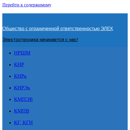
Перейти к содержимому
Общество с ограниченной ответственностью ЭЛЕК
Электротехника начинается с нас!
НРШМ
КНР
КНРк
КНРЭк
КМПЭВ
КМПВ
КГ, КГН