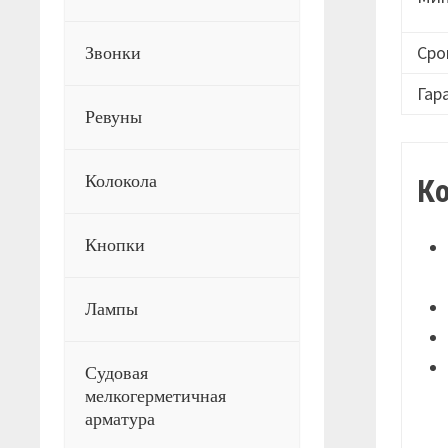
Сро
Звонки
Гар
Ревуны
Колокола
К
Кнопки
Лампы
Судовая
мелкогерметичная
арматура