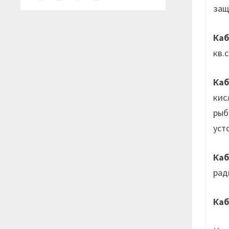
защ
Каб
кв.с
Каб
кис
рыб
уст
Каб
рад
К
а