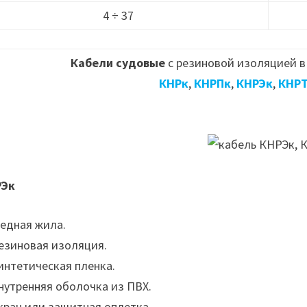
4 ÷ 37
Кабели судовые
с резиновой изоляцией в
КНРк
,
КНРПк
,
КНРЭк
,
КНР
РЭк
Медная жила.
Резиновая изоляция.
Синтетическая пленка.
Внутренняя оболочка из ПВХ.
Экран или защитная оплетка.