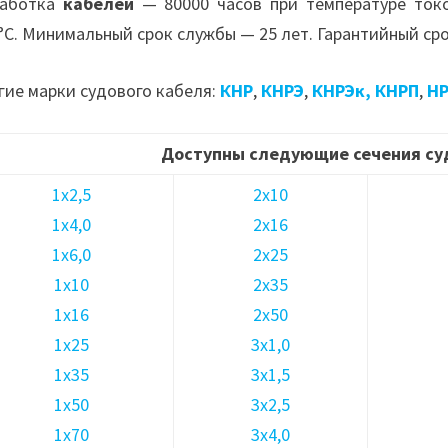
работка
кабелей
— 80000 часов при температуре ток
°С. Минимальный срок службы — 25 лет. Гарантийный сро
гие марки судового кабеля:
КНР
,
КНРЭ
,
КНРЭк,
КНРП
,
Н
Доступны следующие сечения су
1х2,5
2х10
1х4,0
2х16
1х6,0
2х25
1х10
2х35
1х16
2х50
1х25
3х1,0
1х35
3х1,5
1х50
3х2,5
1х70
3х4,0