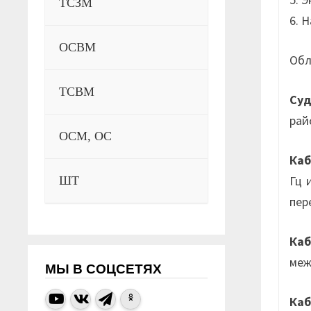
ТСЗМ
6. 
ОСВМ
Обл
ТСВМ
Суд
рай
ОСМ, ОС
Каб
Гц 
ШТ
пер
Каб
меж
МЫ В СОЦСЕТЯХ
Каб