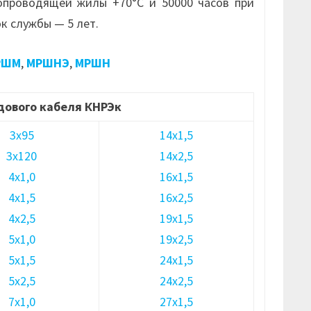
опроводящей жилы +70°С и 50000 часов при
к службы — 5 лет.
РШМ
,
МРШНЭ
,
МРШН
дового кабеля КНРЭк
3х95
14х1,5
3х120
14х2,5
4х1,0
16х1,5
4х1,5
16х2,5
4х2,5
19х1,5
5х1,0
19х2,5
5х1,5
24х1,5
5х2,5
24х2,5
7х1,0
27х1,5