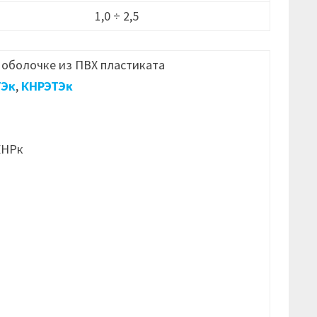
1,0 ÷ 2,5
 оболочке из ПВХ пластиката
ТЭк
,
КНРЭТЭк