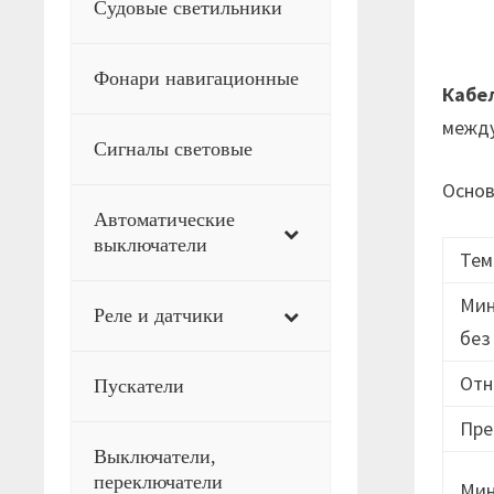
Судовые светильники
Фонари навигационные
Кабе
между
Сигналы световые
Основ
Автоматические
выключатели
Тем
Мин
Реле и датчики
без
Отн
Пускатели
Пре
Выключатели,
переключатели
Мин