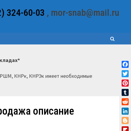
2) 324-60-03
, mor-snab@mail.ru
складах*
Fac
НРШМ, КНРк, КНРЭк имеет необходимые
Twit
Pint
Tum
продажа описание
Red
Link
Blo