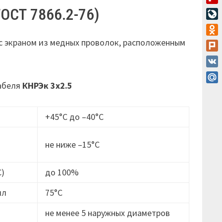
Flip
ОСТ 7866.2-76)
Live
Odn
с экраном из медных проволок, расположенным
Plur
VK
кабеля
КНРЭк 3х2.5
Mail
+45°С до –40°С
не ниже –15°C
С)
до 100%
ил
75°С
не менее 5 наружных диаметров