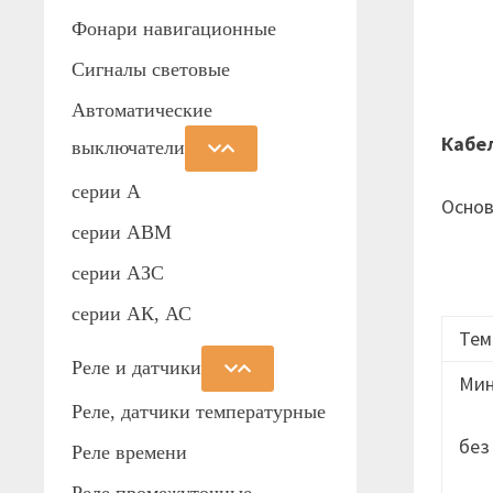
Фонари навигационные
Сигналы световые
Автоматические
Кабе
выключатели
серии А
Основ
серии АВМ
cерии АЗС
серии АК, АС
Тем
Реле и датчики
Мин
Реле, датчики температурные
без
Реле времени