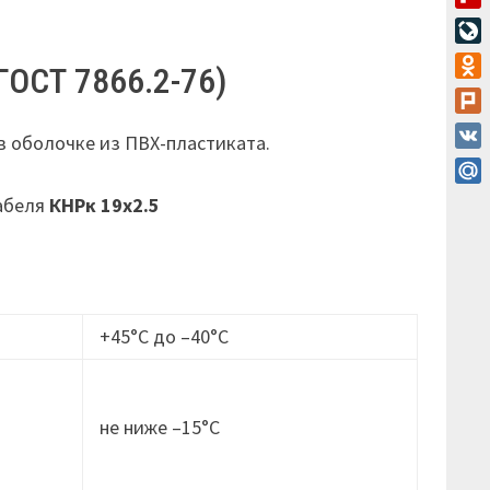
Flip
Live
ГОСТ 7866.2-76)
Odn
Plur
в оболочке из ПВХ-пластиката.
VK
Mail
кабеля
КНРк 19х2.5
+45°С до –40°С
не ниже –15°C