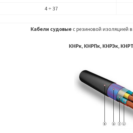
4 ÷ 37
Кабели судовые
с резиновой изоляцией в
КНРк
,
КНРПк
,
КНРЭк
,
КНР