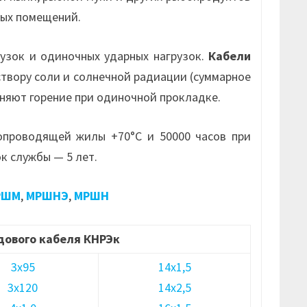
ных помещений.
узок и одиночных ударных нагрузок.
Кабели
створу соли и солнечной радиации (суммарное
няют горение при одиночной прокладке.
опроводящей жилы +70°С и 50000 часов при
к службы — 5 лет.
РШМ
,
МРШНЭ
,
МРШН
дового кабеля КНРЭк
3х95
14х1,5
3х120
14х2,5