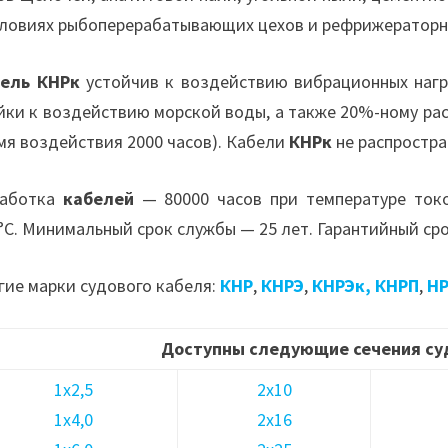
словиях рыбоперерабатывающих цехов и рефрижератор
ель КНРк
устойчив к воздействию вибрационных нагр
йки к воздействию морской воды, а также 20%-ному ра
мя воздействия 2000 часов). Кабели
КНРк
не распростра
работка
кабелей
— 80000 часов при температуре ток
°С. Минимальный срок службы — 25 лет. Гарантийный сро
гие марки судового кабеля:
КНР
,
КНРЭ
,
КНРЭк,
КНРП
,
Н
Доступны следующие сечения су
1х2,5
2х10
1х4,0
2х16