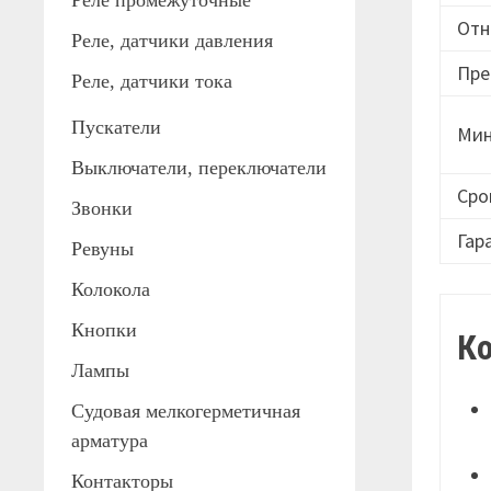
Реле промежуточные
Отн
Реле, датчики давления
Пре
Реле, датчики тока
Пускатели
Мин
Выключатели, переключатели
Сро
Звонки
Гар
Ревуны
Колокола
Кнопки
К
Лампы
Судовая мелкогерметичная
арматура
Контакторы