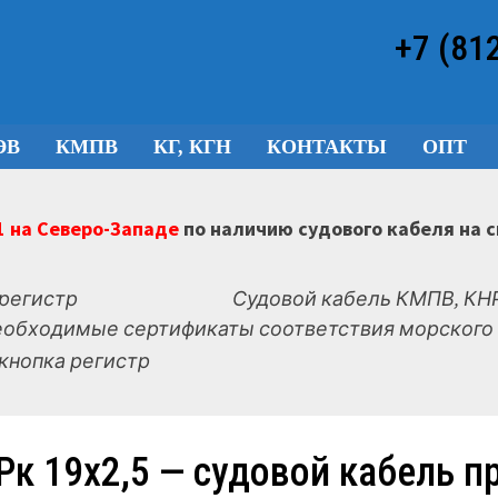
+7 (81
ЭВ
КМПВ
КГ, КГН
КОНТАКТЫ
ОПТ
 на Северо-Западе
по наличию судового кабеля на 
Судовой кабель КМПВ, КНР
еобходимые сертификаты соответствия морского 
Рк 19х2,5 — судовой кабель 