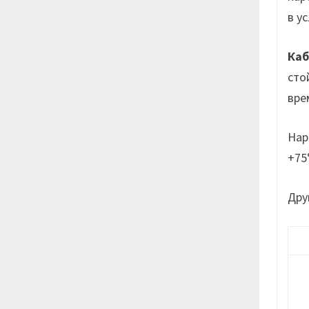
в у
Каб
сто
вре
На
+75
Дру