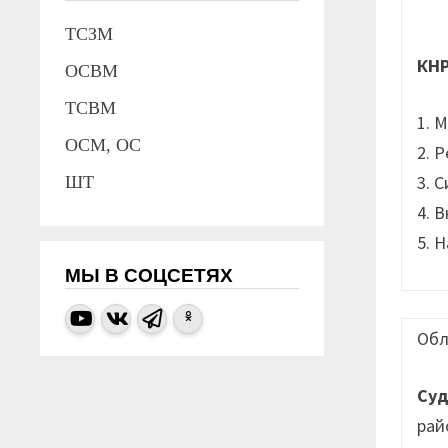
ТСЗМ
КН
ОСВМ
ТСВМ
1. 
ОСМ, ОС
2. 
3. 
ШТ
4. 
5. 
МЫ В СОЦСЕТЯХ
Обл
Су
рай