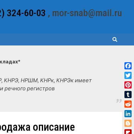
2) 324-60-03
, mor-snab@mail.ru
складах*
Fac
, КНРЭ, НРШМ, КНРк, КНРЭк имеет
Twit
и речного регистров
Pint
Tum
Red
Link
продажа описание
Blo