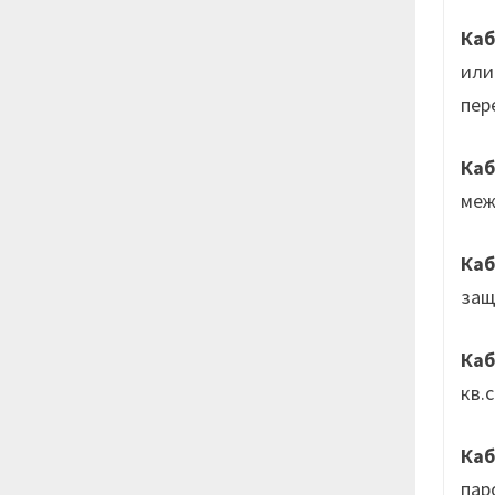
Каб
или
пер
Ка
меж
Ка
защ
Каб
кв.с
Ка
пар