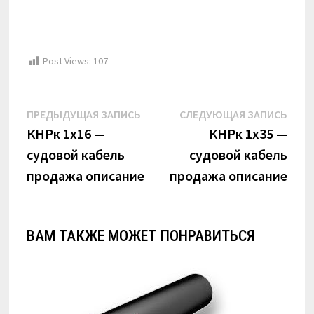
Post Views:
107
Навигация
Предыдущая
Сле
ПРЕДЫДУЩАЯ ЗАПИСЬ
СЛЕДУЮЩАЯ ЗАПИСЬ
по
запись:
запи
КНРк 1х16 —
КНРк 1х35 —
судовой кабель
судовой кабель
записям
продажа описание
продажа описание
ВАМ ТАКЖЕ МОЖЕТ ПОНРАВИТЬСЯ