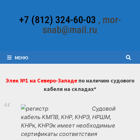
Перейти
к
+7 (812) 324-60-03
, mor-
содержимому
snab@mail.ru
МЕНЮ
Элек №1 на Северо-Западе
по наличию судового
кабеля на складах*
Судовой
кабель КМПВ, КНР, КНРЭ, НРШМ,
КНРк, КНРЭк имеет необходимые
сертификаты соответствия