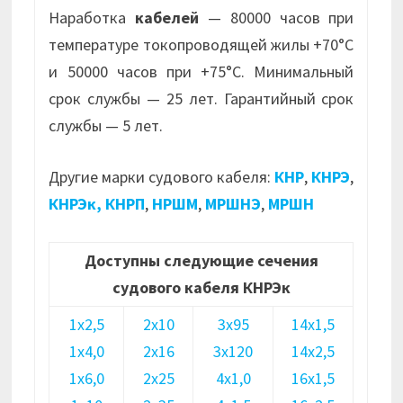
Наработка
кабелей
— 80000 часов при
температуре токопроводящей жилы +70°С
и 50000 часов при +75°С. Минимальный
срок службы — 25 лет. Гарантийный срок
службы — 5 лет.
Другие марки судового кабеля:
КНР
,
КНРЭ
,
КНРЭк,
КНРП
,
НРШМ
,
МРШНЭ
,
МРШН
Доступны следующие сечения
судового кабеля КНРЭк
1х2,5
2х10
3х95
14х1,5
1х4,0
2х16
3х120
14х2,5
1х6,0
2х25
4х1,0
16х1,5