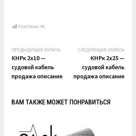
Post Views:
92
Навигация
Предыдущая
Сле
ПРЕДЫДУЩАЯ ЗАПИСЬ
СЛЕДУЮЩАЯ ЗАПИСЬ
по
запись:
запи
КНРк 2х10 —
КНРк 2х25 —
судовой кабель
судовой кабель
записям
продажа описание
продажа описание
ВАМ ТАКЖЕ МОЖЕТ ПОНРАВИТЬСЯ