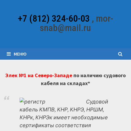
Перейти
к
+7 (812) 324-60-03
, mor-
содержимому
snab@mail.ru
МЕНЮ
Элек №1 на Северо-Западе
по наличию судового
кабеля на складах*
Судовой
кабель КМПВ, КНР, КНРЭ, НРШМ,
КНРк, КНРЭк имеет необходимые
сертификаты соответствия