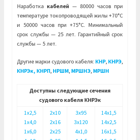
Наработка
кабелей
— 80000 часов при
температуре токопроводящей жилы +70°С
и 50000 часов при +75°С. Минимальный
срок службы — 25 лет. Гарантийный срок
службы — 5 лет.
Другие марки судового кабеля:
КНР
,
КНРЭ
,
КНРЭк,
КНРП
,
НРШМ
,
МРШНЭ
,
МРШН
Доступны следующие сечения
судового кабеля КНРЭк
1х2,5
2х10
3х95
14х1,5
1х4,0
2х16
3х120
14х2,5
1х6,0
2х25
4х1,0
16х1,5