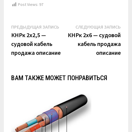
Post Views:
97
Навигация
Предыдущая
Сле
ПРЕДЫДУЩАЯ ЗАПИСЬ
СЛЕДУЮЩАЯ ЗАПИСЬ
по
запись:
запи
КНРк 2х2,5 —
КНРк 2х6 — судовой
судовой кабель
кабель продажа
записям
продажа описание
описание
ВАМ ТАКЖЕ МОЖЕТ ПОНРАВИТЬСЯ