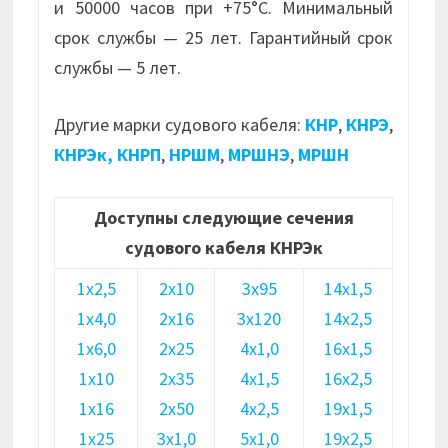
и 50000 часов при +75°С. Минимальный
срок службы — 25 лет. Гарантийный срок
службы — 5 лет.
Другие марки судового кабеля:
КНР
,
КНРЭ
,
КНРЭк,
КНРП
,
НРШМ
,
МРШНЭ
,
МРШН
Доступны следующие сечения
судового кабеля КНРЭк
1х2,5
2х10
3х95
14х1,5
1х4,0
2х16
3х120
14х2,5
1х6,0
2х25
4х1,0
16х1,5
1х10
2х35
4х1,5
16х2,5
1х16
2х50
4х2,5
19х1,5
1х25
3х1,0
5х1,0
19х2,5