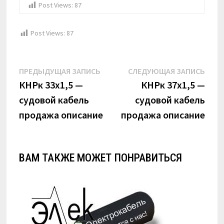
Post Views:
87
Post Views:
87
Навигация
Предыдущая
Сле
ПРЕДЫДУЩАЯ ЗАПИСЬ
СЛЕДУЮЩАЯ ЗАПИСЬ
по
запись:
запи
КНРк 33х1,5 —
КНРк 37х1,5 —
судовой кабель
судовой кабель
записям
продажа описание
продажа описание
ВАМ ТАКЖЕ МОЖЕТ ПОНРАВИТЬСЯ