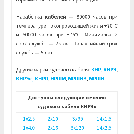
Наработка
кабелей
— 80000 часов при
температуре токопроводящей жилы +70°С
и 50000 часов при +75°С. Минимальный
срок службы — 25 лет. Гарантийный срок
службы — 5 лет.
Другие марки судового кабеля:
КНР
,
КНРЭ
,
КНРЭк,
КНРП
,
НРШМ
,
МРШНЭ
,
МРШН
Доступны следующие сечения
судового кабеля КНРЭк
1х2,5
2х10
3х95
14х1,5
1х4,0
2х16
3х120
14х2,5