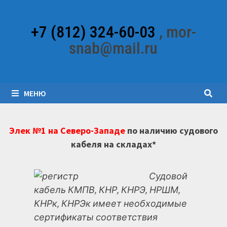
Перейти
к
+7 (812) 324-60-03
, mor-
содержимому
snab@mail.ru
МЕНЮ
Элек №1 на Северо-Западе
по наличию судового
кабеля на складах*
Судовой
кабель КМПВ, КНР, КНРЭ, НРШМ,
КНРк, КНРЭк имеет необходимые
сертификаты соответствия