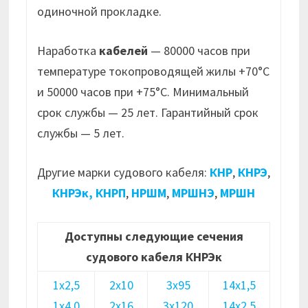
одиночной прокладке.
Наработка
кабелей
— 80000 часов при
температуре токопроводящей жилы +70°С
и 50000 часов при +75°С. Минимальный
срок службы — 25 лет. Гарантийный срок
службы — 5 лет.
Другие марки судового кабеля:
КНР
,
КНРЭ
,
КНРЭк,
КНРП
,
НРШМ
,
МРШНЭ
,
МРШН
Доступны следующие сечения
судового кабеля КНРЭк
1х2,5
2х10
3х95
14х1,5
1х4,0
2х16
3х120
14х2,5