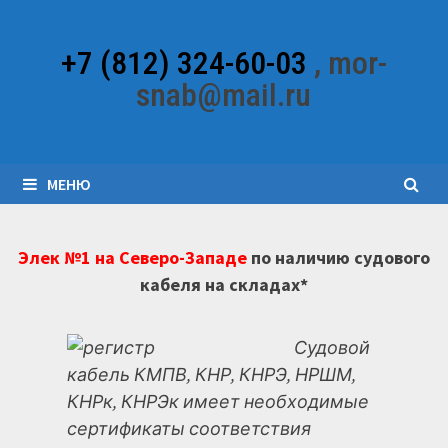
Перейти
к
+7 (812) 324-60-03
, mor-
содержимому
snab@mail.ru
МЕНЮ
Элек №1 на Северо-Западе
по наличию судового
кабеля на складах*
Судовой
кабель КМПВ, КНР, КНРЭ, НРШМ,
КНРк, КНРЭк имеет необходимые
сертификаты соответствия