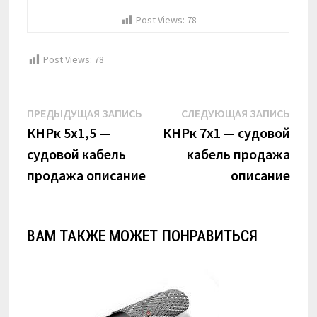
Post Views:
78
Post Views:
78
Навигация
Предыдущая
Сле
ПРЕДЫДУЩАЯ ЗАПИСЬ
СЛЕДУЮЩАЯ ЗАПИСЬ
по
запись:
запи
КНРк 5х1,5 —
КНРк 7х1 — судовой
судовой кабель
кабель продажа
записям
продажа описание
описание
ВАМ ТАКЖЕ МОЖЕТ ПОНРАВИТЬСЯ