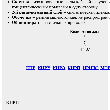
Скрутка
– изолированные жилы кабелей скручены
концентрическими повивами в одну сторону
2-й разделительный слой
– синтетическая пленка
Оболочка
– резина маслостойкая, не распростран
Общий экран
– из стальных проволок
Количество жил
1
2
3
4 ÷ 37
КНР
,
КНРУ
,
КНРЭ
,
КНРП
,
НРШМ
,
МЭР
КНРП