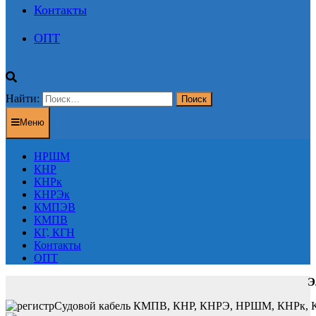
Контакты
ОПТ
Найти:
Меню
НРШМ
КНР
КНРк
КНРЭк
КМПЭВ
КМПВ
КГ, КГН
Контакты
ОПТ
Э
Судовой кабель КМПВ, КНР, КНРЭ, НРШМ, КНРк, КНР