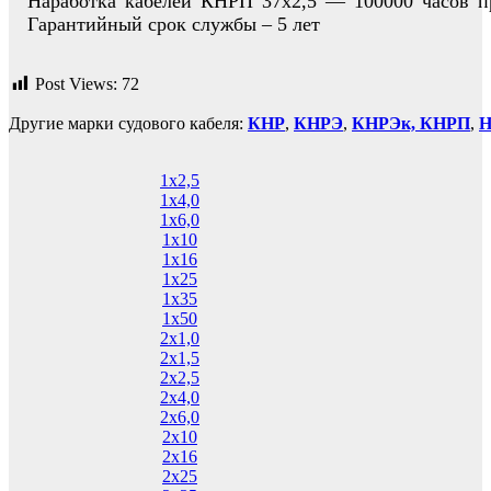
Наработка кабелей КНРП 37х2,5 — 100000 часов п
Гарантийный срок службы – 5 лет
Post Views:
72
Другие марки судового кабеля:
КНР
,
КНРЭ
,
КНРЭк,
КНРП
,
1х2,5
1х4,0
1х6,0
1х10
1х16
1х25
1х35
1х50
2х1,0
2х1,5
2х2,5
2х4,0
2х6,0
2х10
2х16
2х25