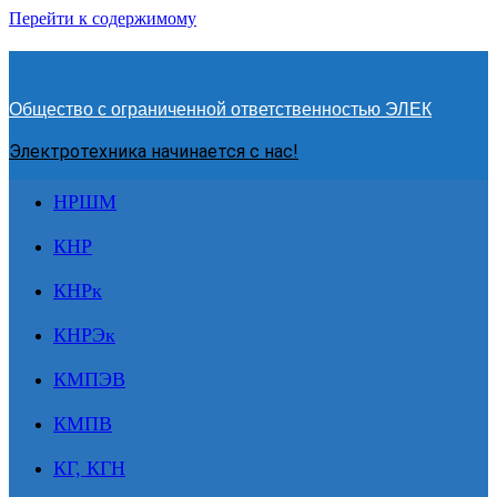
Перейти к содержимому
Общество с ограниченной ответственностью ЭЛЕК
Электротехника начинается с нас!
НРШМ
КНР
КНРк
КНРЭк
КМПЭВ
КМПВ
КГ, КГН