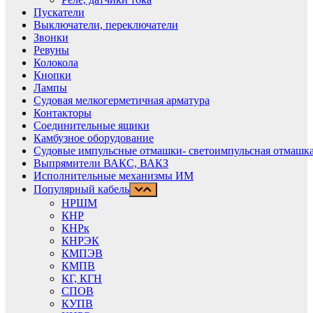
Пускатели
Выключатели, переключатели
Звонки
Ревуны
Колокола
Кнопки
Лампы
Судовая мелкогерметичная арматура
Контакторы
Соединительные ящики
Камбузное оборудование
Судовые импульсные отмашки- светоимпульсная отмашка
Выпрямители ВАКС, ВАКЗ
Исполнительные механизмы ИМ
Популярный кабель
НРШМ
КНР
КНРк
КНРЭК
КМПЭВ
КМПВ
КГ, КГН
СПОВ
КУПВ