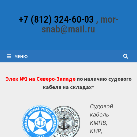
Перейти
к
+7 (812) 324-60-03
, mor-
содержимому
snab@mail.ru
МЕНЮ
Элек №1 на Северо-Западе
по наличию судового
кабеля на складах*
Судовой
кабель
КМПВ,
КНР,