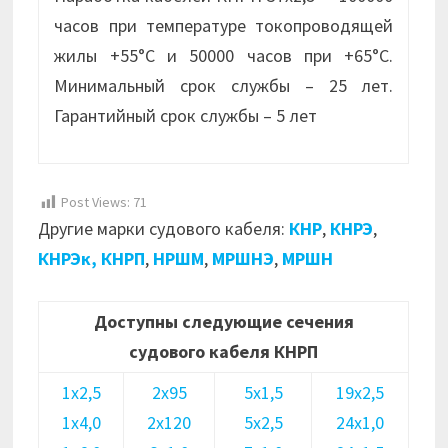
часов при температуре токопроводящей
жилы +55°С и 50000 часов при +65°С.
Минимальный срок службы – 25 лет.
Гарантийный срок службы – 5 лет
Post Views:
71
Другие марки судового кабеля:
КНР
,
КНРЭ
,
КНРЭк,
КНРП
,
НРШМ
,
МРШНЭ
,
МРШН
Доступны следующие сечения
судового кабеля КНРП
1х2,5
2х95
5х1,5
19х2,5
1х4,0
2х120
5х2,5
24х1,0