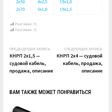
2х50
4х2,5
19х1,0
2х70
5х1,0
19х1,5
Post Views:
71
Post Views:
71
Навигация
Предыдущая
Сле
ПРЕДЫДУЩАЯ ЗАПИСЬ
СЛЕДУЮЩАЯ ЗАПИСЬ
по
запись:
запи
КНРП 2х1,5 —
КНРП 2х4 — судовой
судовой кабель,
кабель, продажа,
записям
продажа, описание
описание
ВАМ ТАКЖЕ МОЖЕТ ПОНРАВИТЬСЯ