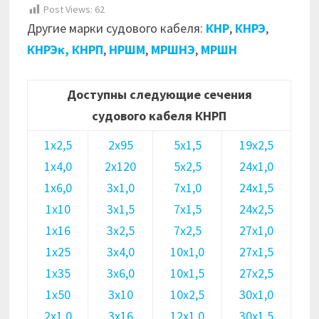
Post Views:
62
Другие марки судового кабеля:
КНР
,
КНРЭ
,
КНРЭк,
КНРП
,
НРШМ
,
МРШНЭ
,
МРШН
Доступны следующие сечения
судового кабеля КНРП
1х2,5
2х95
5х1,5
19х2,5
1х4,0
2х120
5х2,5
24х1,0
1х6,0
3х1,0
7х1,0
24х1,5
1х10
3х1,5
7х1,5
24х2,5
1х16
3х2,5
7х2,5
27х1,0
1х25
3х4,0
10х1,0
27х1,5
1х35
3х6,0
10х1,5
27х2,5
1х50
3х10
10х2,5
30х1,0
2х1,0
3х16
12х1,0
30х1,5