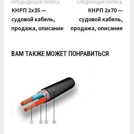
Навигация
Предыдущая
Сле
ПРЕДЫДУЩАЯ ЗАПИСЬ
СЛЕДУЮЩАЯ ЗАПИСЬ
по
запись:
запи
КНРП 2х35 —
КНРП 2х70 —
судовой кабель,
судовой кабель,
записям
продажа, описание
продажа, описание
ВАМ ТАКЖЕ МОЖЕТ ПОНРАВИТЬСЯ