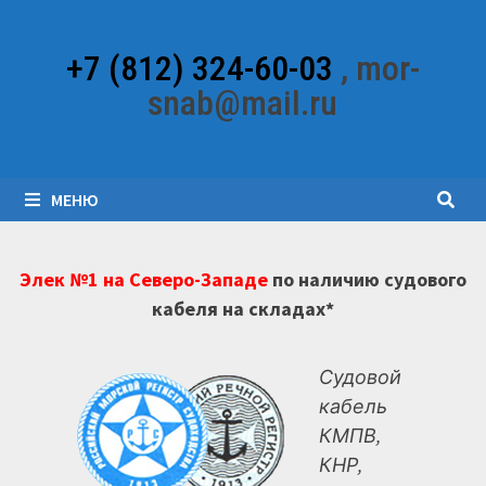
Перейти
к
+7 (812) 324-60-03
, mor-
содержимому
snab@mail.ru
МЕНЮ
Элек №1 на Северо-Западе
по наличию судового
кабеля на складах*
Судовой
кабель
КМПВ,
КНР,