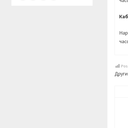
час
Каб
Нар
час
Pos
Други