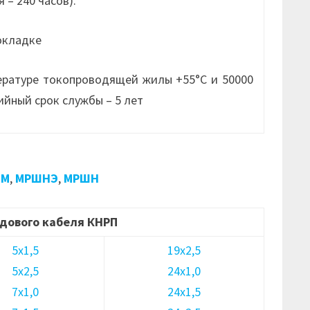
 – 240 часов).
окладке
ературе токопроводящей жилы +55°С и 50000
ийный срок службы – 5 лет
ШМ
,
МРШНЭ
,
МРШН
дового кабеля КНРП
5х1,5
19х2,5
5х2,5
24х1,0
7х1,0
24х1,5