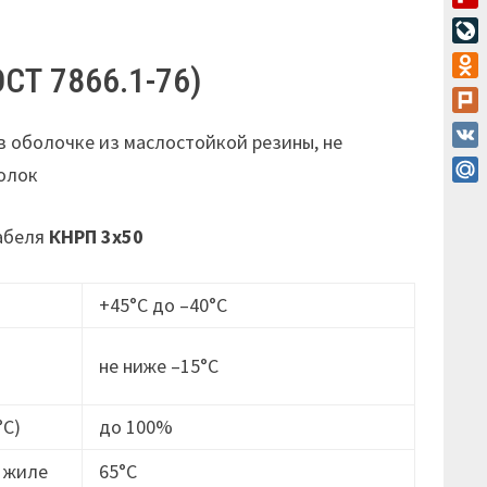
Flip
Live
СТ 7866.1-76)
Odn
Plur
в оболочке из маслостойкой резины, не
VK
волок
Mail
кабеля
КНРП 3х50
+45°С до –40°С
не ниже –15°C
°С)
до 100%
 жиле
65°С