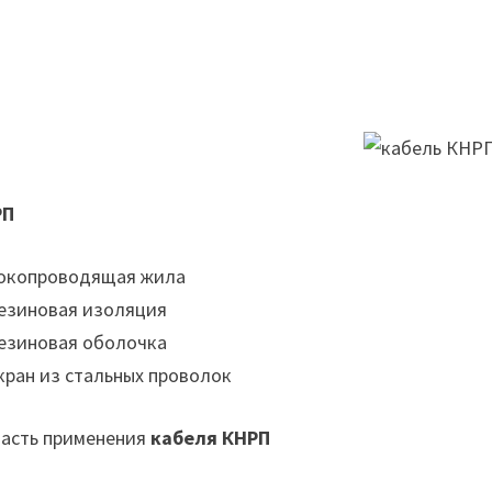
РП
Токопроводящая жила
Резиновая изоляция
Резиновая оболочка
Экран из стальных проволок
асть применения
кабеля КНРП