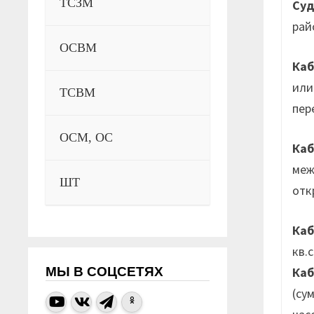
ТСЗМ
Су
рай
ОСВМ
Каб
или
ТСВМ
пер
ОСМ, ОС
Ка
меж
ШТ
отк
Каб
кв.
Ка
МЫ В СОЦСЕТЯХ
(су