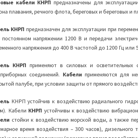
довые кабели КНРП
предназначены для эксплуатации
она плавания, речного флота, береговых и береговых и 
ель КНРП
предназначен для эксплуатации при перемен
 постоянном напряжении 1200 В и передачи электрич
еменного напряжения до 400 В частотой до 1200 Гц или 
бель КНРП
применяют в силовых и осветительных се
приборных соединений.
Кабели
применяются для не
рытой палубе, при условии защиты от прямого воздейст
ель
КНРП устойчив к воздействию радиального гидрос
см). Кабели
КНРП
устойчивы к воздействию вибрационн
бели
стойки к воздействию морской воды, а также пе
ммарное время воздействия – 300 часов), дизельного 