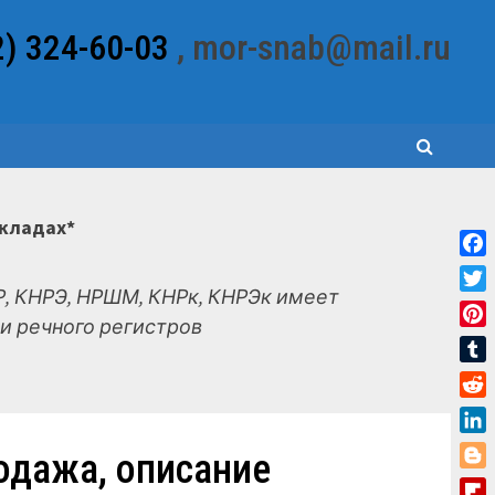
2) 324-60-03
, mor-snab@mail.ru
складах*
Fac
, КНРЭ, НРШМ, КНРк, КНРЭк имеет
Twit
и речного регистров
Pint
Tum
Red
Link
одажа, описание
Blo