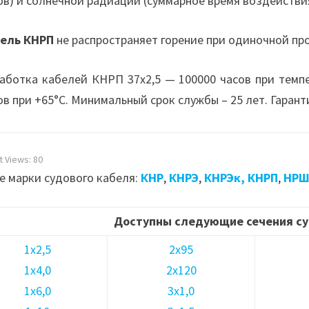
ов) и солнечной радиации (суммарное время воздействия
ель КНРП
не распространяет горение при одиночной пр
аботка кабелей КНРП 37х2,5 — 100000 часов при темп
ов при +65°С. Минимальный срок службы – 25 лет. Гарант
t Views:
80
е марки судового кабеля:
КНР
,
КНРЭ
,
КНРЭк,
КНРП
,
НР
Доступны следующие сечения су
1х2,5
2х95
1х4,0
2х120
1х6,0
3х1,0