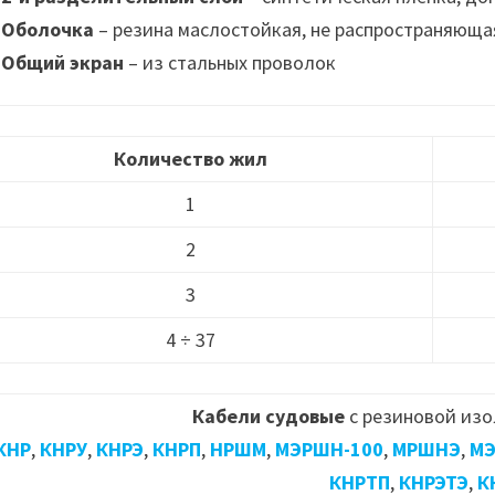
Оболочка
– резина маслостойкая, не распространяюща
Общий экран
– из стальных проволок
Количество жил
1
2
3
4 ÷ 37
Кабели судовые
с резиновой изо
КНР
,
КНРУ
,
КНРЭ
,
КНРП
,
НРШМ
,
МЭРШН-100
,
МРШНЭ
,
МЭ
КНРТП
,
КНРЭТЭ
,
К