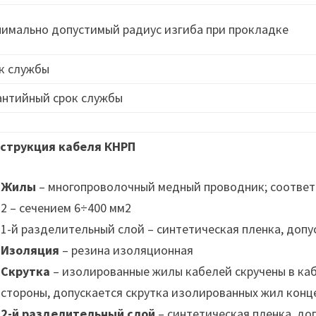
имально допустимый радиус изгиба при прокладке
к службы
антийный срок службы
струкция кабеля КНРП
Жилы
– многопроволочный медный проводник; соответст
2 – сечением 6÷400 мм2
1-й разделительный слой – синтетическая пленка, допу
Изоляция
– резина изоляционная
Скрутка
– изолированные жилы кабелей скручены в ка
стороны, допускается скрутка изолированных жил конц
2-й разделительный слой
– синтетическая пленка, до