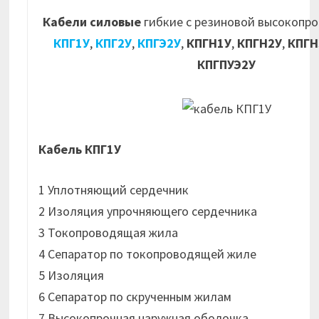
Кабели силовые
гибкие с резиновой высокопр
КПГ1У
,
КПГ2У
,
КПГЭ2У
,
КПГН1У
,
КПГН2У
,
КПГН
КПГПУЭ2У
Кабель КПГ1У
1 Уплотняющий сердечник
2 Изоляция упрочняющего сердечника
3 Токопроводящая жила
4 Сепаратор по токопроводящей жиле
5 Изоляция
6 Сепаратор по скрученным жилам
7 Высокопрочная наружная оболочка