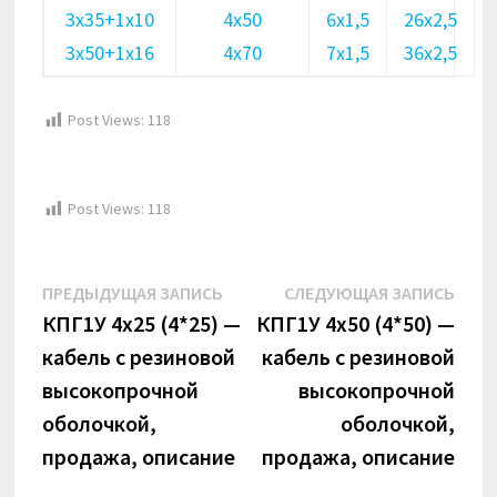
3х35+1х10
4х50
6х1,5
26х2,5
3х50+1х16
4х70
7х1,5
36х2,5
Post Views:
118
Post Views:
118
Навигация
Предыдущая
Сле
ПРЕДЫДУЩАЯ ЗАПИСЬ
СЛЕДУЮЩАЯ ЗАПИСЬ
по
запись:
запи
КПГ1У 4х25 (4*25) —
КПГ1У 4х50 (4*50) —
кабель с резиновой
кабель с резиновой
записям
высокопрочной
высокопрочной
оболочкой,
оболочкой,
продажа, описание
продажа, описание