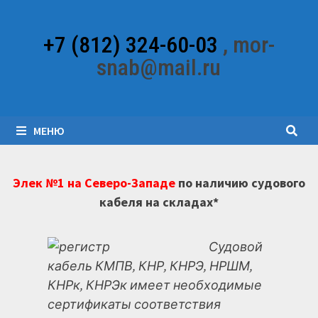
Перейти
к
+7 (812) 324-60-03
, mor-
содержимому
snab@mail.ru
МЕНЮ
Элек №1 на Северо-Западе
по наличию судового
кабеля на складах*
Судовой
кабель КМПВ, КНР, КНРЭ, НРШМ,
КНРк, КНРЭк имеет необходимые
сертификаты соответствия