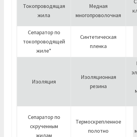
С
Токопроводящая
Медная
к
жила
многопроволочная
Сепаратор по
Синтетическая
токопроводящей
пленка
жиле*
э
Изоляционная
Изоляция
резина
Сепаратор по
Термоскрепленное
скрученным
полотно
жилам