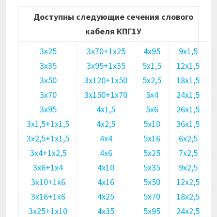
Доступны следующие сечения слового
кабеля КПГ1У
3х25
3х70+1х25
4х95
9х1,5
3х35
3х95+1х35
5х1,5
12х1,5
3х50
3х120+1х50
5х2,5
18х1,5
3х70
3х150+1х70
5х4
24х1,5
3х95
4х1,5
5х6
26х1,5
3х1,5+1х1,5
4х2,5
5х10
36х1,5
3х2,5+1х1,5
4х4
5х16
6х2,5
3х4+1х2,5
4х6
5х25
7х2,5
3х6+1х4
4х10
5х35
9х2,5
3х10+1х6
4х16
5х50
12х2,5
3х16+1х6
4х25
5х70
18х2,5
3х25+1х10
4х35
5х95
24х2,5