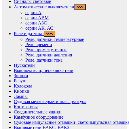
Сигналы световые
Автоматические выключатели
серии А
серии АВМ
cерии АЗС
серии АК, АС
Реле и датчики
Реле, датчики температурные
Реле времени
Реле промежуточные
Реле, датчики давления
Реле, датчики тока
Пускатели
Выключатели, переключатели
Звонки
Ревуны
Колокола
Кнопки
Лампы
Судовая мелкогерметичная арматура
Контакторы
Соединительные ящики
Камбузное оборудование
Судовые импульсные отмашки- светоимпульсная отмашка
Выпрямители ВАКС, ВАКЗ