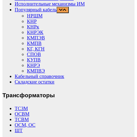
Исполнительные механизмы ИМ
Популярный кабель
НРШМ
КНР
КНРк
КНРЭК
КМПЭВ
КМПВ
КГ, КГН
СПОВ
КУПВ
КНРЭ
КМПВЭ
Кабельный справочник
Складские остатки
Трансформаторы
ТСЗМ
ОСВМ
ТСВМ
ОСМ, ОС
ШТ