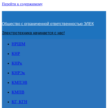
Перейти к содержимому
Общество с ограниченной ответственностью ЭЛЕК
Электротехника начинается с нас!
НРШМ
КНР
КНРк
КНРЭк
КМПЭВ
КМПВ
КГ, КГН