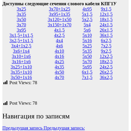
Доступны следующие сечения слового кабеля КПГ1У
3х25
3х70+1х25
4х95
9х1,5
3х35
3х95+1х35
5х1,5
12х1,5
3х50
3х120+1х50
5х2,5
18х1,5
3х70
3х150+1х70
5х4
24х1,5
3х95
4х1,5
5х6
26х1,5
3х1,5+1х1,5
4х2,5
5х10
36х1,5
3х2,5+1х1,5
4х4
5х16
6х2,5
3х4+1х2,5
4х6
5х25
7х2,5
3х6+1х4
4х10
5х35
9х2,5
3х10+1х6
4х16
5х50
12х2,5
3х16+1х6
4х25
5х70
18х2,5
3х25+1х10
4х35
5х95
24х2,5
3х35+1х10
4х50
6х1,5
26х2,5
3х50+1х16
4х70
7х1,5
36х2,5
Post Views:
78
Post Views:
78
Навигация по записям
Предыдущая запись
Предыдущая запись: