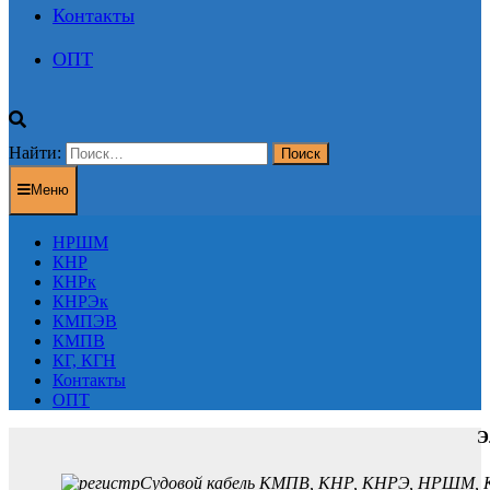
Контакты
ОПТ
Найти:
Меню
НРШМ
КНР
КНРк
КНРЭк
КМПЭВ
КМПВ
КГ, КГН
Контакты
ОПТ
Э
Судовой кабель КМПВ, КНР, КНРЭ, НРШМ, К