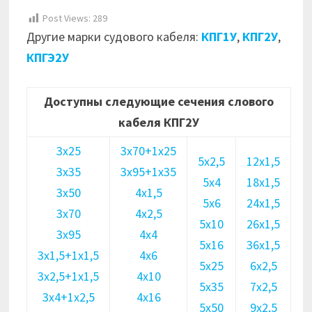
Post Views:
289
Другие марки судового кабеля:
КПГ1У
,
КПГ2У
,
КПГЭ2У
Доступны следующие сечения слового
кабеля КПГ2У
3х25
3х70+1х25
5х2,5
12х1,5
3х35
3х95+1х35
5х4
18х1,5
3х50
4х1,5
5х6
24х1,5
3х70
4х2,5
5х10
26х1,5
3х95
4х4
5х16
36х1,5
3х1,5+1х1,5
4х6
5х25
6х2,5
3х2,5+1х1,5
4х10
5х35
7х2,5
3х4+1х2,5
4х16
5х50
9х2,5