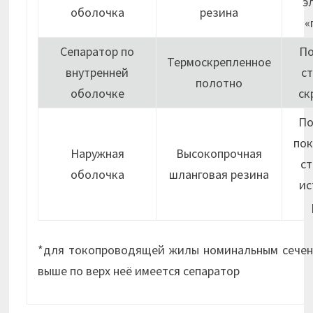
э
оболочка
резина
«
Сепаратор по
П
Термоскрепленное
внутренней
с
полотно
оболочке
ск
По
пок
Наружная
Высокопрочная
ст
оболочка
шланговая резина
ис
*для токопроводящей жилы номинальным сечен
выше по верх неё имеется сепаратор