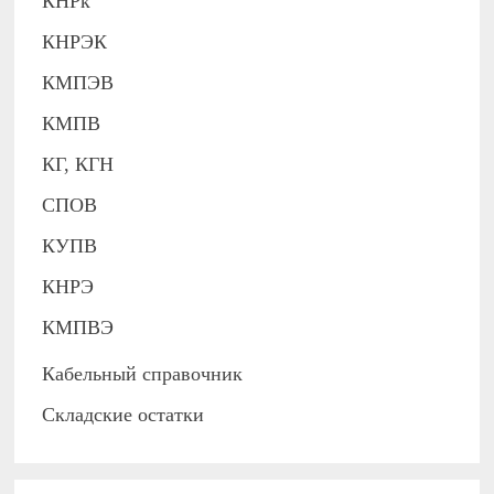
КНРк
КНРЭК
КМПЭВ
КМПВ
КГ, КГН
СПОВ
КУПВ
КНРЭ
КМПВЭ
Кабельный справочник
Складские остатки