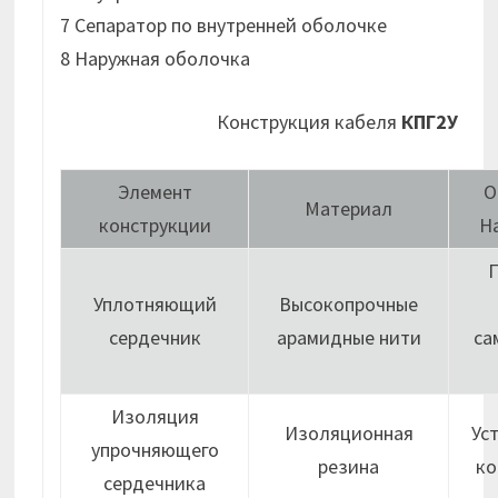
7 Сепаратор по внутренней оболочке
8 Наружная оболочка
Конструкция кабеля
КПГ2У
Элемент
О
Материал
конструкции
Н
Уплотняющий
Высокопрочные
сердечник
арамидные нити
са
Изоляция
Изоляционная
Ус
упрочняющего
резина
ко
сердечника