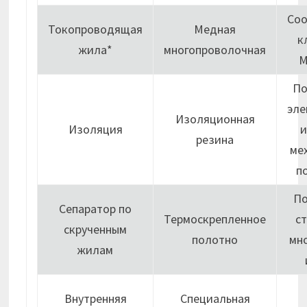
Соо
Токопроводящая
Медная
к
жила*
многопроволочная
М
По
эле
Изоляционная
Изоляция
и
резина
ме
п
П
Сепаратор по
Термоскрепленное
с
скрученным
полотно
мн
жилам
Внутренняя
Специальная