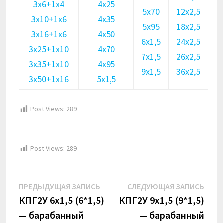
3х6+1х4
4х25
5х70
12х2,5
3х10+1х6
4х35
5х95
18х2,5
3х16+1х6
4х50
6х1,5
24х2,5
3х25+1х10
4х70
7х1,5
26х2,5
3х35+1х10
4х95
9х1,5
36х2,5
3х50+1х16
5х1,5
Post Views:
289
Post Views:
289
Навигация
Предыдущая
Сле
ПРЕДЫДУЩАЯ ЗАПИСЬ
СЛЕДУЮЩАЯ ЗАПИСЬ
по
запись:
запи
КПГ2У 6х1,5 (6*1,5)
КПГ2У 9х1,5 (9*1,5)
— барабанный
— барабанный
записям