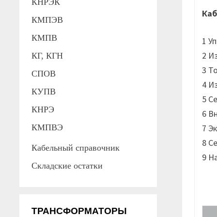
КНРЭК
Каб
КМПЭВ
КМПВ
1 У
2 И
КГ, КГН
3 Т
СПОВ
4 И
КУПВ
5 С
КНРЭ
6 В
7 Э
КМПВЭ
8 С
Кабельный справочник
9 Н
Складские остатки
ТРАНСФОРМАТОРЫ