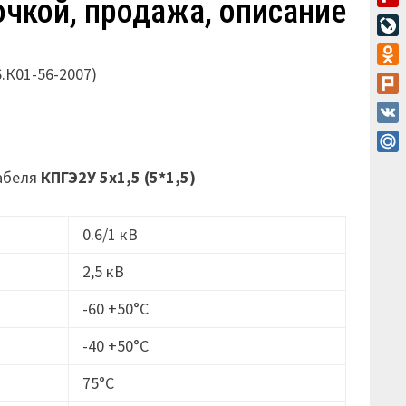
чкой, продажа, описание
Flip
Live
6.К01-56-2007)
Odn
Plur
VK
Mail
кабеля
КПГЭ2У 5х1,5 (5*1,5)
0.6/1 кВ
2,5 кВ
-60 +50°С
-40 +50°С
75°С