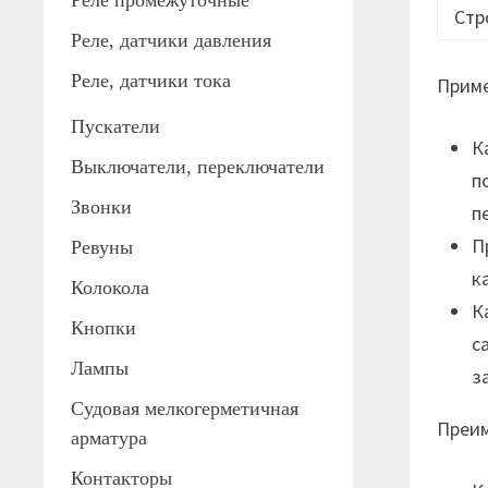
Реле промежуточные
Стр
Реле, датчики давления
Реле, датчики тока
Приме
Пускатели
К
Выключатели, переключатели
п
Звонки
п
П
Ревуны
к
Колокола
К
Кнопки
с
Лампы
з
Судовая мелкогерметичная
Преи
арматура
Контакторы