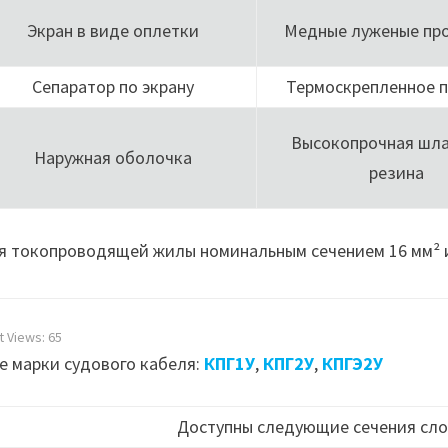
Экран в виде оплетки
Медные луженые пр
Сепаратор по экрану
Термоскрепленное 
Высокопрочная шла
Наружная оболочка
резина
я токопроводящей жилы номинальным сечением 16 мм² и
t Views:
65
е марки судового кабеля:
КПГ1У
,
КПГ2У
,
КПГЭ2У
Доступны следующие сечения сло