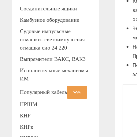
К
Соединительные ящики
з
о
Камбузное оборудование
Э
Судовые импульсные
м
отмашки- светоимпульсная
Н
отмашка сио 24 220
П
Выпрямители ВАКС, ВАКЗ
П
Исполнительные механизмы
э
ИМ
Популярный кабель
НРШМ
КНР
КНРк