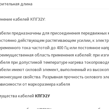
оительная длина
нение кабелей КПГЭ2У:
абели предназначены для присоединения передвижных м
остоянно действующем растягивающем усилии, к электри
еременного тока частотой до 400 Гц или постоянное напр
реимущественная область применения кабелей: при изги
абеля при допустимой температуре нагрева токопровод
абели имеют силовой элемент, выполненный из высокоп
амонесущие свойства. Разрывная прочность силового эле
ависимости от маркоразмера кабеля
мущества кабелей
КПГЭ2У