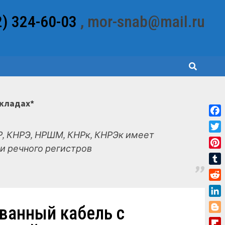
2) 324-60-03
, mor-snab@mail.ru
складах*
Fac
, КНРЭ, НРШМ, КНРк, КНРЭк имеет
Twit
и речного регистров
Pint
Tum
Red
Link
ованный кабель с
Blo