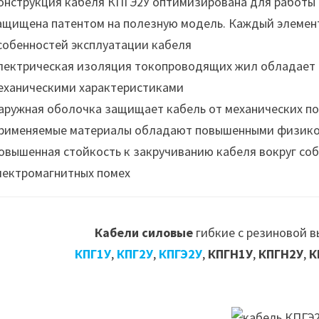
онструкция кабеля КПГЭ2У оптимизирована для работы
ащищена патентом на полезную модель. Каждый элемент
собенностей эксплуатации кабеля
лектрическая изоляция токопроводящих жил обладает
еханическими характеристиками
аружная оболочка защищает кабель от механических по
рименяемые материалы обладают повышенными физико
овышенная стойкость к закручиванию кабеля вокруг соб
лектромагнитных помех
Кабели силовые
гибкие с резиновой 
КПГ1У
,
КПГ2У
,
КПГЭ2У
,
КПГН1У
,
КПГН2У
,
К