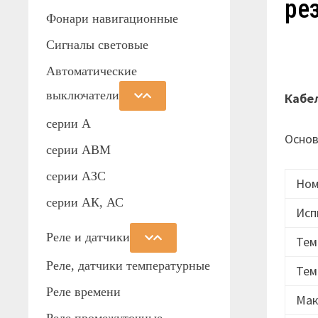
ре
Фонари навигационные
Сигналы световые
Автоматические
выключатели
Кабе
серии А
Основ
серии АВМ
cерии АЗС
Ном
серии АК, АС
Исп
Реле и датчики
Тем
Реле, датчики температурные
Тем
Реле времени
Мак