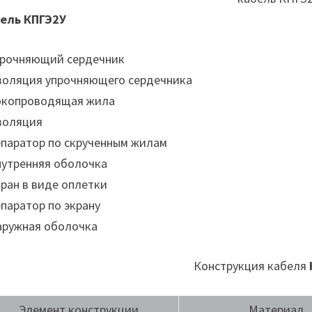
ель КПГЭ2У
прочняющий сердечник
золяция упрочняющего сердечника
окопроводящая жила
золяция
епаратор по скрученным жилам
нутренняя оболочка
кран в виде оплетки
епаратор по экрану
аружная оболочка
Конструкция кабеля
Элемент конструкции
Материал