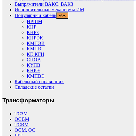
Выпрямители ВАКС, ВАКЗ
Исполнительные механизмы ИМ
Популярный кабель
НРШМ
КНР
КНРк
КНРЭК
КМПЭВ
КМПВ
КГ, КГН
СПОВ
КУПВ
КНРЭ
КМПВЭ
Кабельный справочник
Складские остатки
Трансформаторы
ТСЗМ
ОСВМ
ТСВМ
ОСМ, ОС
ШТ