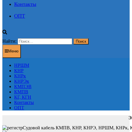
Контакты
ОПТ
Найти:
Меню
НРШМ
КНР
КНРк
КНРЭк
КМПЭВ
КМПВ
КГ, КГН
Контакты
ОПТ
Э
Судовой кабель КМПВ, КНР, КНРЭ, НРШМ, КНРк, КНР