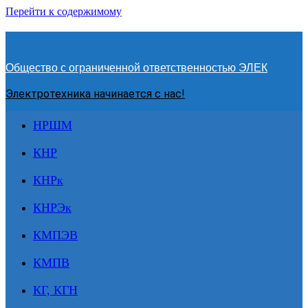
Перейти к содержимому
Общество с ограниченной ответственностью ЭЛЕК
Электротехника начинается с нас!
НРШМ
КНР
КНРк
КНРЭк
КМПЭВ
КМПВ
КГ, КГН