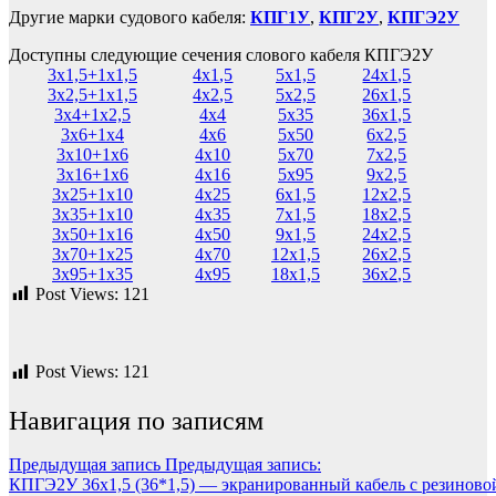
Другие марки судового кабеля:
КПГ1У
,
КПГ2У
,
КПГЭ2У
Доступны следующие сечения слового кабеля КПГЭ2У
3х1,5+1х1,5
4х1,5
5х1,5
24х1,5
3х2,5+1х1,5
4х2,5
5х2,5
26х1,5
3х4+1х2,5
4х4
5х35
36х1,5
3х6+1х4
4х6
5х50
6х2,5
3х10+1х6
4х10
5х70
7х2,5
3х16+1х6
4х16
5х95
9х2,5
3х25+1х10
4х25
6х1,5
12х2,5
3х35+1х10
4х35
7х1,5
18х2,5
3х50+1х16
4х50
9х1,5
24х2,5
3х70+1х25
4х70
12х1,5
26х2,5
3х95+1х35
4х95
18х1,5
36х2,5
Post Views:
121
Post Views:
121
Навигация по записям
Предыдущая запись
Предыдущая запись:
КПГЭ2У 36х1,5 (36*1,5) — экранированный кабель с резиново