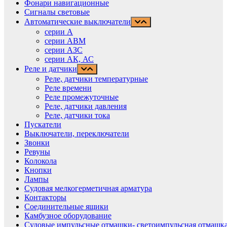
Фонари навигационные
Сигналы световые
Автоматические выключатели
серии А
серии АВМ
cерии АЗС
серии АК, АС
Реле и датчики
Реле, датчики температурные
Реле времени
Реле промежуточные
Реле, датчики давления
Реле, датчики тока
Пускатели
Выключатели, переключатели
Звонки
Ревуны
Колокола
Кнопки
Лампы
Судовая мелкогерметичная арматура
Контакторы
Соединительные ящики
Камбузное оборудование
Судовые импульсные отмашки- светоимпульсная отмашка