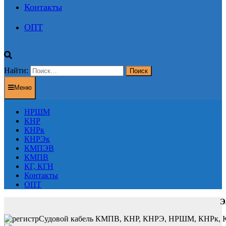
Контакты
ОПТ
Найти:
Меню
НРШМ
КНР
КНРк
КНРЭк
КМПЭВ
КМПВ
КГ, КГН
Контакты
ОПТ
Э
Судовой кабель КМПВ, КНР, КНРЭ, НРШМ, КНРк, КНР