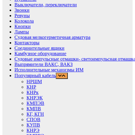
Выключатели, переключатели
Звонки
Ревуны
Колокола
Кнопки
Лампы
Судовая мелкогерметичная арматура
Контакторы
Соединительные ящики
Камбузное оборудование
Судовые импульсные отмашки- светоимпульсная отмашка
Выпрямители ВАКС, ВАКЗ
Исполнительные механизмы ИМ
Популярный кабель
НРШМ
КНР
КНРк
КНРЭК
КМПЭВ
КМПВ
КГ, КГН
СПОВ
КУПВ
КНРЭ