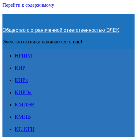
Перейти к содержимому
Общество с ограниченной ответственностью ЭЛЕК
Электротехника начинается с нас!
НРШМ
КНР
КНРк
КНРЭк
КМПЭВ
КМПВ
КГ, КГН