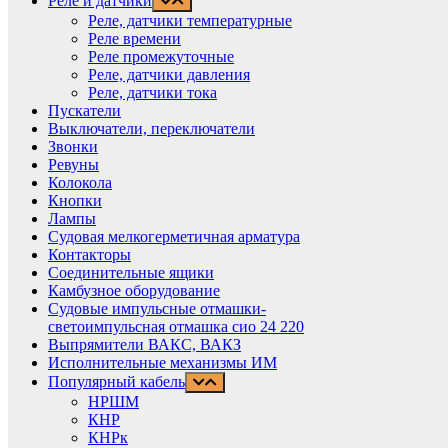
Реле и датчики
Реле, датчики температурные
Реле времени
Реле промежуточные
Реле, датчики давления
Реле, датчики тока
Пускатели
Выключатели, переключатели
Звонки
Ревуны
Колокола
Кнопки
Лампы
Судовая мелкогерметичная арматура
Контакторы
Соединительные ящики
Камбузное оборудование
Судовые импульсные отмашки-
светоимпульсная отмашка сио 24 220
Выпрямители ВАКС, ВАКЗ
Исполнительные механизмы ИМ
Популярный кабель
НРШМ
КНР
КНРк