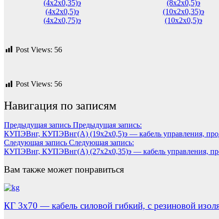
(4х2х0,35)э
(8х2х0,5)э
(4х2х0,5)э
(10х2х0,35)э
(4х2х0,75)э
(10х2х0,5)э
Post Views:
56
Post Views:
56
Навигация по записям
Предыдущая запись
Предыдущая запись:
КУПЭВнг, КУПЭВнг(А) (19х2х0,5)э — кабель управления, про
Следующая запись
Следующая запись:
КУПЭВнг, КУПЭВнг(А) (27х2х0,35)э — кабель управления, пр
Вам также может понравиться
КГ 3х70 — кабель силовой гибкий, с резиновой изол