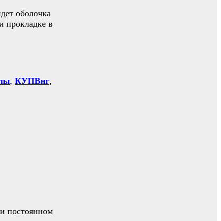
идет оболочка
и прокладке в
лы
,
КУПВнг
,
 и постоянном