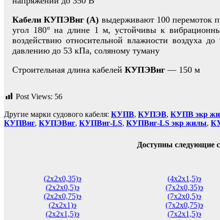
напряжении до 350 В
Кабели КУПЭВнг (А)
выдерживают 100 перемоток пр
угол 180° на длине 1 м, устойчивы к вибрационн
воздействию относительной влажности воздуха до
давлению до 53 кПа, соляному туману
Строительная длина кабелей
КУПЭВнг
— 150 м
Post Views:
56
Другие марки судового кабеля:
КУПВ
,
КУПЭВ
,
КУПВ экр ж
КУПВнг
,
КУПЭВнг
,
КУПВнг-LS
,
КУПВнг-LS экр жилы
,
К
Доступны следующие с
(2х2х0,35)э
(4х2х1,5)э
(2х2х0,5)э
(7х2х0,35)э
(2х2х0,75)э
(7х2х0,5)э
(2х2х1)э
(7х2х0,75)э
(2х2х1,5)э
(7х2х1,5)э