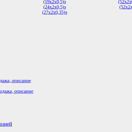
(19х2х0,5)э
(52х2х
(24х2х0,5)э
(52х2х
(27х2х0,35)э
дажа, описание
одажа, описание
яцией