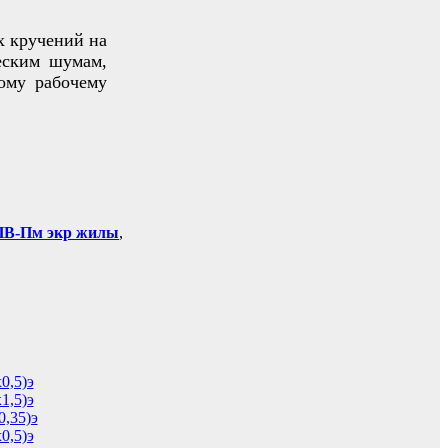
х кручений на
еским шумам,
ому рабочему
В-Пм экр жилы
,
0,5)э
1,5)э
0,35)э
0,5)э