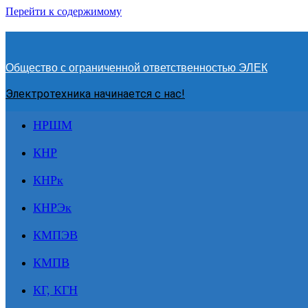
Перейти к содержимому
Общество с ограниченной ответственностью ЭЛЕК
Электротехника начинается с нас!
НРШМ
КНР
КНРк
КНРЭк
КМПЭВ
КМПВ
КГ, КГН