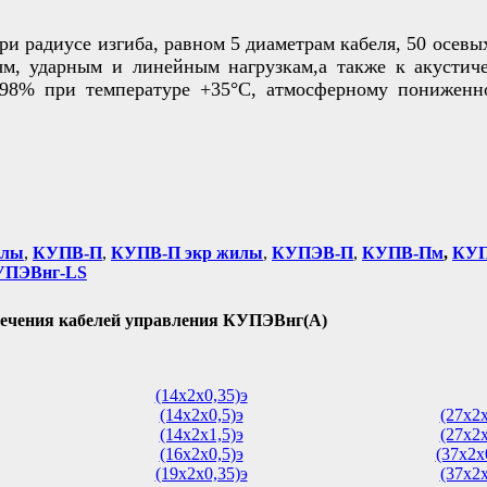
и радиусе изгиба, равном 5 диаметрам кабеля, 50 осевы
ым, ударным и линейным нагрузкам,а также к акустич
 98% при температуре +35°С, атмосферному пониженн
илы
,
КУПВ-П
,
КУПВ-П экр жилы
,
КУПЭВ-П
,
КУПВ-Пм
,
КУП
УПЭВнг-LS
ечения кабелей управления КУПЭВнг(А)
(14х2х0,35)э
(14х2х0,5)э
(27х2х
(14х2х1,5)э
(27х2х
(16х2х0,5)э
(37х2х
(19х2х0,35)э
(37х2х