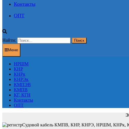
Контакты
ОПТ
Найти:
Меню
НРШМ
КНР
КНРк
КНРЭк
КМПЭВ
КМПВ
КГ, КГН
Контакты
ОПТ
Э
Судовой кабель КМПВ, КНР, КНРЭ, НРШМ, КНРк, КН