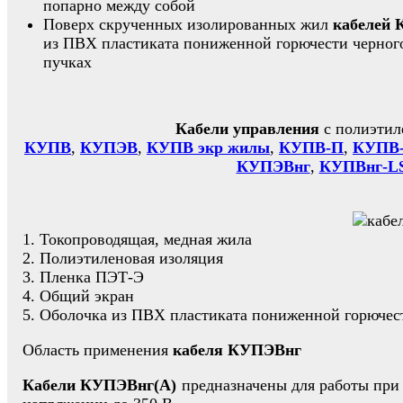
попарно между собой
Поверх скрученных изолированных жил
кабелей
из ПВХ пластиката пониженной горючести черного
пучках
Кабели управления
с полиэтил
КУПВ
,
КУПЭВ
,
КУПВ экр жилы
,
КУПВ-П
,
КУПВ-
КУПЭВнг
,
КУПВнг-L
1. Токопроводящая, медная жила
2. Полиэтиленовая изоляция
3. Пленка ПЭТ-Э
4. Общий экран
5. Оболочка из ПВХ пластиката пониженной горючес
Область применения
кабеля КУПЭВнг
Кабели КУПЭВнг(А)
предназначены для работы при