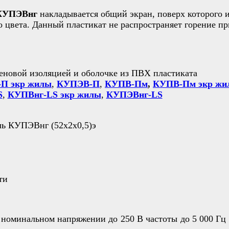
 КУПЭВнг
накладывается общий экран, поверх которого 
 цвета. Данный пластикат не распространяет горение пр
еновой изоляцией и оболочке из ПВХ пластиката
П экр жилы
,
КУПЭВ-П
,
КУПВ-Пм
,
КУПВ-Пм экр жи
S
,
КУПВнг-LS экр жилы
,
КУПЭВнг-LS
ти
 номинальном напряжении до 250 В частоты до 5 000 Гц