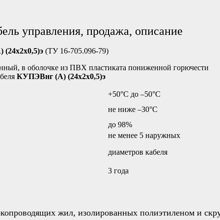
ель управления, продажа, описание
(24х2х0,5)э
(ТУ 16-705.096-79)
анный, в оболочке из ПВХ пластиката пониженной горючести
абеля
КУПЭВнг (А) (24х2х0,5)э
+50°С до –50°С
не ниже –30°C
до 98%
не менее 5 наружных
диаметров кабеля
3 года
окопроводящих жил, изолированных полиэтиленом и скр