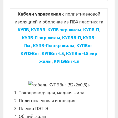
Кабели управления
с полиэтиленовой
изоляцией и оболочке из ПВХ пластиката
КУПВ
,
КУПЭВ
,
КУПВ экр жилы
,
КУПВ-П
,
КУПВ-П экр жилы
,
КУПЭВ-П
,
КУПВ-
Пм
,
КУПВ-Пм экр жилы
,
КУПВнг
,
КУПЭВнг
,
КУПВнг-LS
,
КУПВнг-LS экр
жилы
,
КУПЭВнг-LS
1. Токопроводящая, медная жила
2. Полиэтиленовая изоляция
3. Пленка ПЭТ-Э
4. Общий экран