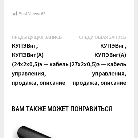
Post Views:
62
Навигация
Предыдущая
Сле
ПРЕДЫДУЩАЯ ЗАПИСЬ
СЛЕДУЮЩАЯ ЗАПИСЬ
по
запись:
запи
КУПЭВнг,
КУПЭВнг,
КУПЭВнг(А)
КУПЭВнг(А)
записям
(24х2х0,5)э — кабель
(27х2х0,5)э — кабель
управления,
управления,
продажа, описание
продажа, описание
ВАМ ТАКЖЕ МОЖЕТ ПОНРАВИТЬСЯ