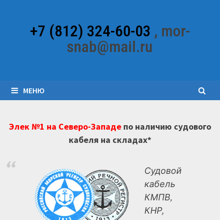
Перейти
к
+7 (812) 324-60-03
, mor-
содержимому
snab@mail.ru
МЕНЮ
Элек №1 на Северо-Западе
по наличию судового
кабеля на складах*
Судовой
кабель
КМПВ,
КНР,