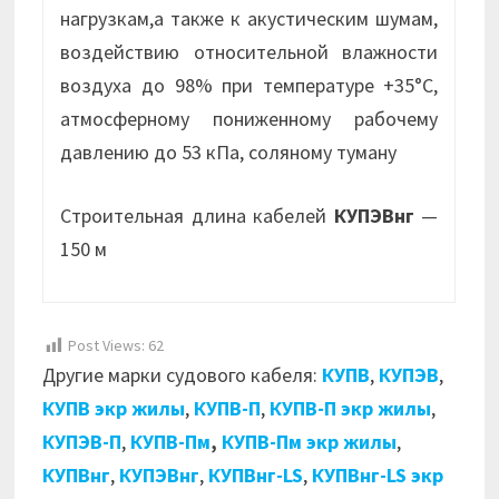
нагрузкам,а также к акустическим шумам,
воздействию относительной влажности
воздуха до 98% при температуре +35°С,
атмосферному пониженному рабочему
давлению до 53 кПа, соляному туману
Строительная длина кабелей
КУПЭВнг
—
150 м
Post Views:
62
Другие марки судового кабеля:
КУПВ
,
КУПЭВ
,
КУПВ экр жилы
,
КУПВ-П
,
КУПВ-П экр жилы
,
КУПЭВ-П
,
КУПВ-Пм
,
КУПВ-Пм экр жилы
,
КУПВнг
,
КУПЭВнг
,
КУПВнг-LS
,
КУПВнг-LS экр