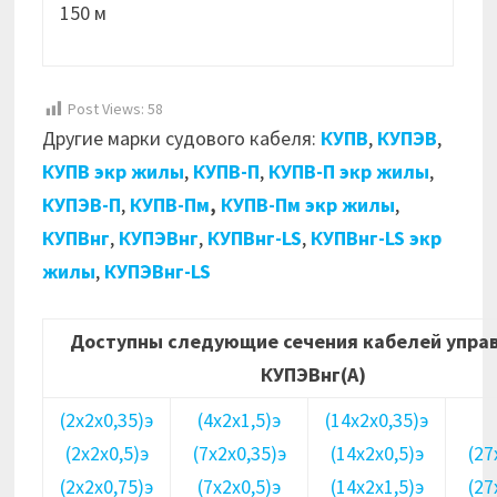
150 м
Post Views:
58
Другие марки судового кабеля:
КУПВ
,
КУПЭВ
,
КУПВ экр жилы
,
КУПВ-П
,
КУПВ-П экр жилы
,
КУПЭВ-П
,
КУПВ-Пм
,
КУПВ-Пм экр жилы
,
КУПВнг
,
КУПЭВнг
,
КУПВнг-LS
,
КУПВнг-LS экр
жилы
,
КУПЭВнг-LS
Доступны следующие сечения кабелей упра
КУПЭВнг(А)
(2х2х0,35)э
(4х2х1,5)э
(14х2х0,35)э
(2х2х0,5)э
(7х2х0,35)э
(14х2х0,5)э
(27
(2х2х0,75)э
(7х2х0,5)э
(14х2х1,5)э
(27