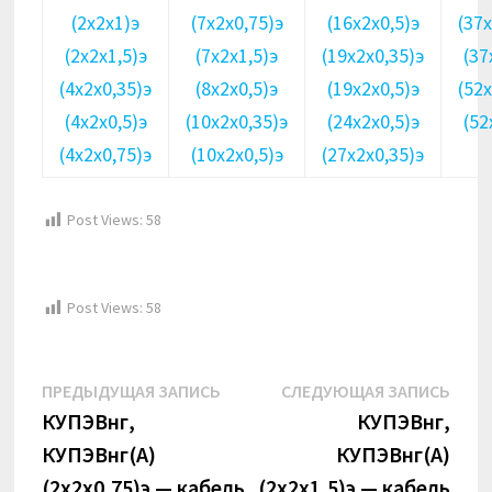
(2х2х1)э
(7х2х0,75)э
(16х2х0,5)э
(37
(2х2х1,5)э
(7х2х1,5)э
(19х2х0,35)э
(37
(4х2х0,35)э
(8х2х0,5)э
(19х2х0,5)э
(52
(4х2х0,5)э
(10х2х0,35)э
(24х2х0,5)э
(52
(4х2х0,75)э
(10х2х0,5)э
(27х2х0,35)э
Post Views:
58
Post Views:
58
Навигация
Предыдущая
Сле
ПРЕДЫДУЩАЯ ЗАПИСЬ
СЛЕДУЮЩАЯ ЗАПИСЬ
по
запись:
запи
КУПЭВнг,
КУПЭВнг,
КУПЭВнг(А)
КУПЭВнг(А)
записям
(2х2х0,75)э — кабель
(2х2х1,5)э — кабель