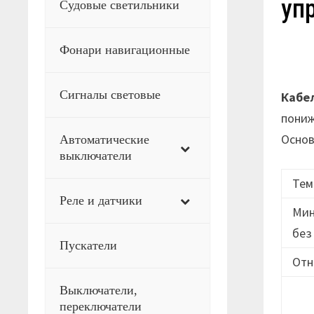
уп
Судовые светильники
Фонари навигационные
Сигналы световые
Кабе
пониж
Основ
Автоматические
выключатели
Тем
Реле и датчики
Мин
без
Пускатели
Отн
Выключатели,
переключатели