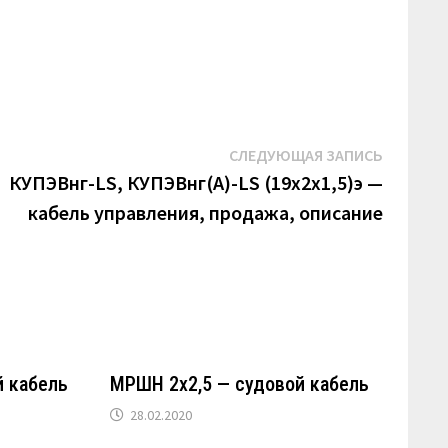
Следую
СЛЕДУЮЩАЯ ЗАПИСЬ
запись:
КУПЭВнг-LS, КУПЭВнг(А)-LS (19х2х1,5)э —
кабель управления, продажа, описание
й кабель
МРШН 2х2,5 — судовой кабель
28.02.2020