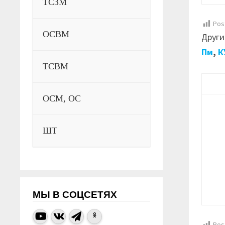
ТСЗМ
Pos
ОСВМ
Други
Пм
,
К
ТСВМ
ОСМ, ОС
ШТ
МЫ В СОЦСЕТЯХ
Pos