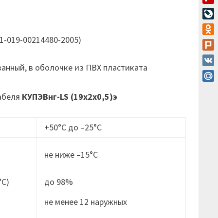
Flip
Live
1-019-00214480-2005)
Odn
Plur
ванный, в оболочке из ПВХ пластиката
VK
Mail
кабеля
КУПЭВнг-LS (19х2х0,5)э
+50°С до –25°С
не ниже –15°C
°С)
до 98%
не менее 12 наружных