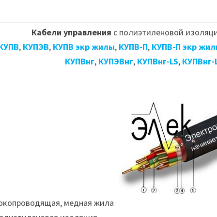
Кабели управления
с полиэтиленовой изоляци
КУПВ
,
КУПЭВ
,
КУПВ экр жилы
,
КУПВ-П
,
КУПВ-П экр жил
КУПВнг
,
КУПЭВнг
,
КУПВнг-LS
,
КУПВнг-
Токопроводящая, медная жила