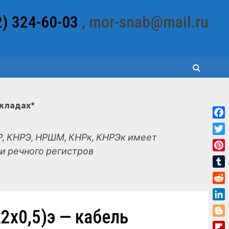
2) 324-60-03
, mor-snab@mail.ru
складах*
Fac
, КНРЭ, НРШМ, КНРк, КНРЭк имеет
Twit
и речного регистров
Pint
Tum
Red
Link
2х0,5)э — кабель
Blo