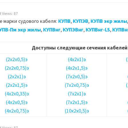
t Views:
87
е марки судового кабеля:
КУПВ
,
КУПЭВ
,
КУПВ экр жилы
УПВ-Пм экр жилы
,
КУПВнг
,
КУПЭВнг
,
КУПВнг-LS
,
КУПВн
Доступны следующие сечения кабелей 
(2х2х0,5)э
(4х2х1)э
(2х2х0,75)э
(4х2х1,5)э
(2х2х1)э
(7х2х0,5)э
(2х2х1,5)э
(7х2х0,75)э
(4х2х0,35)э
(7х2х1)э
(4х2х0,5)э
(7х2х1,5)э
(4х2х0,75)э
(10х2х0,5)э
t Views:
87