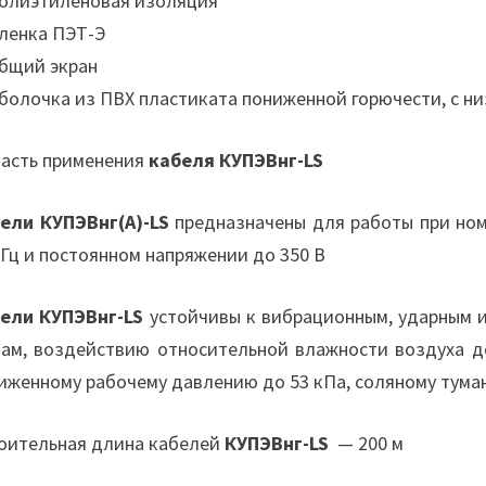
Полиэтиленовая изоляция
Пленка ПЭТ-Э
Общий экран
Оболочка из ПВХ пластиката пониженной горючести, с н
асть применения
кабеля КУПЭВнг-LS
ели КУПЭВнг(А)-LS
предназначены для работы при ном
 Гц и постоянном напряжении до 350 В
ели КУПЭВнг-LS
устойчивы к вибрационным, ударным и
ам, воздействию относительной влажности воздуха д
иженному рабочему давлению до 53 кПа, соляному тума
оительная длина кабелей
КУПЭВнг-LS
— 200 м