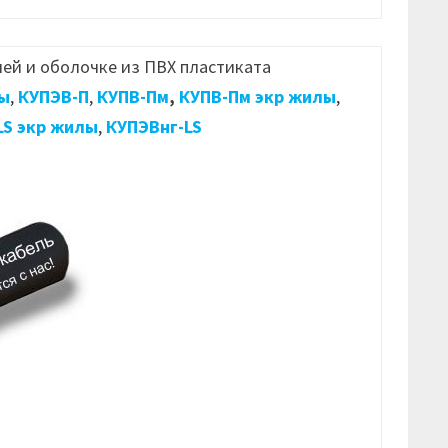
ей и оболочке из ПВХ пластиката
ы
,
КУПЭВ-П
,
КУПВ-Пм
,
КУПВ-Пм экр жилы
,
LS экр жилы
,
КУПЭВнг-LS