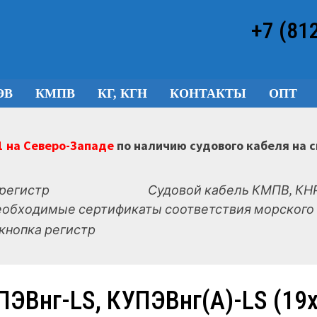
+7 (81
ЭВ
КМПВ
КГ, КГН
КОНТАКТЫ
ОПТ
 на Северо-Западе
по наличию судового кабеля на 
Судовой кабель КМПВ, КНР
еобходимые сертификаты соответствия морского 
ПЭВнг-LS, КУПЭВнг(А)-LS (19х