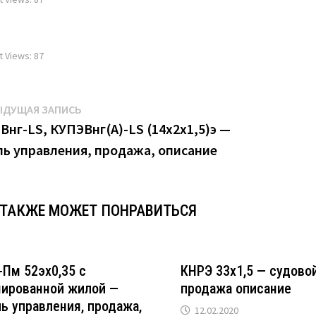
t Views:
87
игация
Предыдущая
ЫДУЩАЯ ЗАПИСЬ
запись:
Внг-LS, КУПЭВнг(А)-LS (14х2х1,5)э —
ль управления, продажа, описание
писям
 ТАКЖЕ МОЖЕТ ПОНРАВИТЬСЯ
-Пм 52эх0,35 с
КНРЭ 33х1,5 — судово
нированной жилой —
продажа описание
ь управления, продажа,
12.02.2020