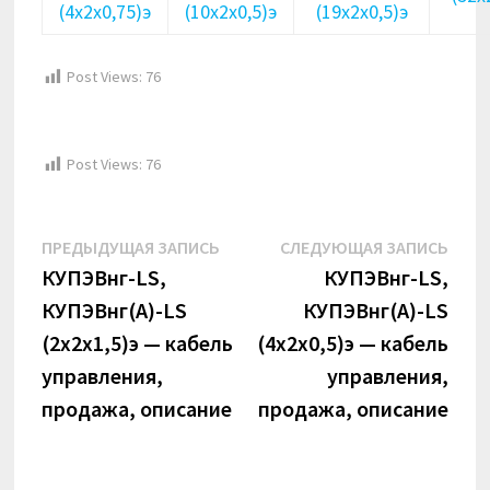
(4х2х0,75)э
(10х2х0,5)э
(19х2х0,5)э
Post Views:
76
Post Views:
76
Навигация
Предыдущая
Сле
ПРЕДЫДУЩАЯ ЗАПИСЬ
СЛЕДУЮЩАЯ ЗАПИСЬ
по
запись:
запи
КУПЭВнг-LS,
КУПЭВнг-LS,
КУПЭВнг(А)-LS
КУПЭВнг(А)-LS
записям
(2х2х1,5)э — кабель
(4х2х0,5)э — кабель
управления,
управления,
продажа, описание
продажа, описание