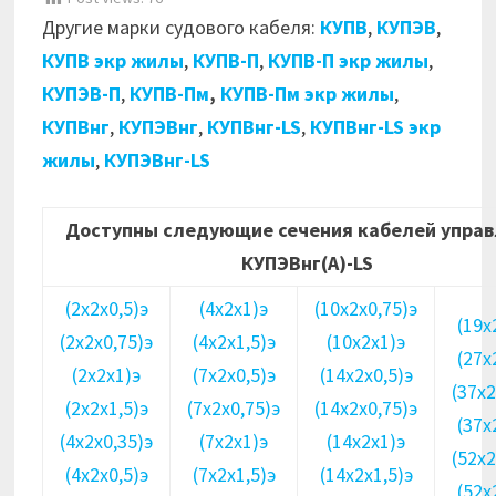
Другие марки судового кабеля:
КУПВ
,
КУПЭВ
,
КУПВ экр жилы
,
КУПВ-П
,
КУПВ-П экр жилы
,
КУПЭВ-П
,
КУПВ-Пм
,
КУПВ-Пм экр жилы
,
КУПВнг
,
КУПЭВнг
,
КУПВнг-LS
,
КУПВнг-LS экр
жилы
,
КУПЭВнг-LS
Доступны следующие сечения кабелей упра
КУПЭВнг(А)-LS
(2х2х0,5)э
(4х2х1)э
(10х2х0,75)э
(19х
(2х2х0,75)э
(4х2х1,5)э
(10х2х1)э
(27х
(2х2х1)э
(7х2х0,5)э
(14х2х0,5)э
(37х2
(2х2х1,5)э
(7х2х0,75)э
(14х2х0,75)э
(37х
(4х2х0,35)э
(7х2х1)э
(14х2х1)э
(52х2
(4х2х0,5)э
(7х2х1,5)э
(14х2х1,5)э
(52х