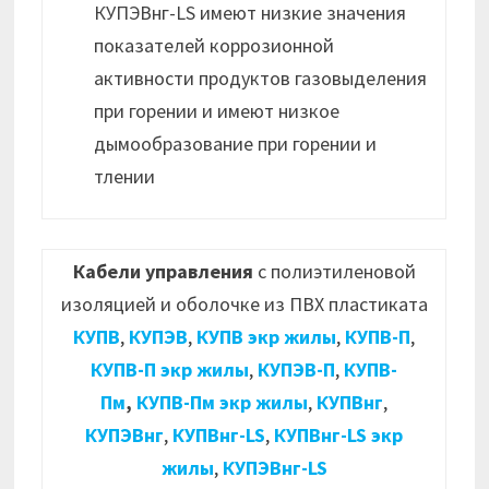
КУПЭВнг-LS имеют низкие значения
показателей коррозионной
активности продуктов газовыделения
при горении и имеют низкое
дымообразование при горении и
тлении
Кабели управления
с полиэтиленовой
изоляцией и оболочке из ПВХ пластиката
КУПВ
,
КУПЭВ
,
КУПВ экр жилы
,
КУПВ-П
,
КУПВ-П экр жилы
,
КУПЭВ-П
,
КУПВ-
Пм
,
КУПВ-Пм экр жилы
,
КУПВнг
,
КУПЭВнг
,
КУПВнг-LS
,
КУПВнг-LS экр
жилы
,
КУПЭВнг-LS