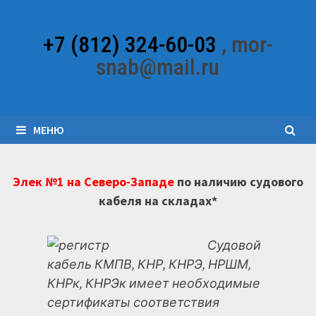
Перейти
к
+7 (812) 324-60-03
, mor-
содержимому
snab@mail.ru
МЕНЮ
Элек №1 на Северо-Западе
по наличию судового
кабеля на складах*
Судовой
кабель КМПВ, КНР, КНРЭ, НРШМ,
КНРк, КНРЭк имеет необходимые
сертификаты соответствия