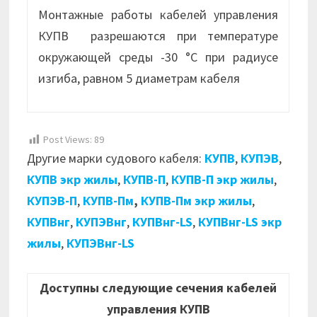
Монтажные работы кабелей управления
КУПВ разрешаются при температуре
окружающей среды -30 °С при радиусе
изгиба, равном 5 диаметрам кабеля
Post Views:
89
Другие марки судового кабеля:
КУПВ
,
КУПЭВ
,
КУПВ экр жилы
,
КУПВ-П
,
КУПВ-П экр жилы
,
КУПЭВ-П
,
КУПВ-Пм
,
КУПВ-Пм экр жилы
,
КУПВнг
,
КУПЭВнг
,
КУПВнг-LS
,
КУПВнг-LS экр
жилы
,
КУПЭВнг-LS
Доступны следующие сечения кабелей
управления КУПВ