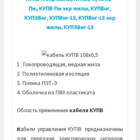
Пм
,
КУПВ-Пм экр жилы
,
КУПВнг
,
КУПЭВнг
,
КУПВнг-LS
,
КУПВнг-LS экр
жилы
,
КУПЭВнг-LS
1. Токопроводящая, медная жила
2. Полиэтиленовая изоляция
3. Пленка ПЭТ-Э
4. Оболочка из ПВХ пластиката
Область применения
кабеля КУПВ
К
абели управления КУПВ предназначены
для передачи электрических сигналов