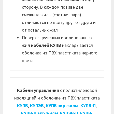
сторону. В каждом повиве две
смежные жилы (счетная пара)
отличаются по цвету друг от друга и
от остальных жил
Поверх скрученных изолированных
жил
кабелей КУПВ
накладывается
оболочка из ПВХ пластиката черного
цвета
Кабели управления
с полиэтиленовой
изоляцией и оболочке из ПВХ пластиката
КУПВ
,
КУПЭВ
,
КУПВ экр жилы
,
КУПВ-П
,
КУПВ-П экр жилы
,
КУПЭВ-П
,
КУПВ-