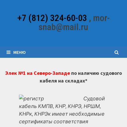
Перейти
к
+7 (812) 324-60-03
, mor-
содержимому
snab@mail.ru
МЕНЮ
Элек №1 на Северо-Западе
по наличию судового
кабеля на складах*
Судовой
кабель КМПВ, КНР, КНРЭ, НРШМ,
КНРк, КНРЭк имеет необходимые
сертификаты соответствия