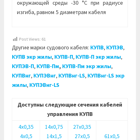
окружающей среды -30 °С при радиусе
изгиба, равном 5 диаметрам кабеля
Post Views:
61
Другие марки судового кабеля:
КУПВ
,
КУПЭВ
,
КУПВ экр жилы
,
КУПВ-П
,
КУПВ-П экр жилы
,
КУПЭВ-П
,
КУПВ-Пм
,
КУПВ-Пм экр жилы
,
КУПВнг
,
КУПЭВнг
,
КУПВнг-LS
,
КУПВнг-LS экр
жилы
,
КУПЭВнг-LS
Доступны следующие сечения кабелей
управления КУПВ
4х0,35
14х0,75
27х0,35
4х0,5
14х1,5
27х0,5
61х0,5