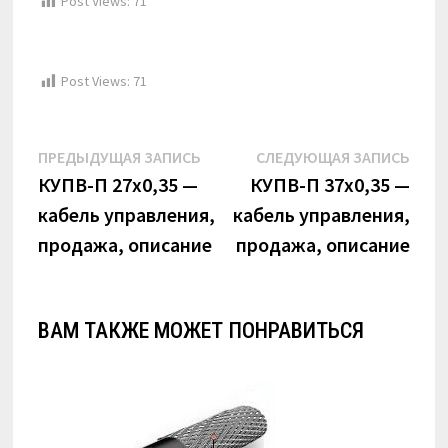
Post Views:
71
Post Views:
71
Навигация
Предыдущая
Сле
ПРЕДЫДУЩАЯ ЗАПИСЬ
СЛЕДУЮЩАЯ ЗАПИСЬ
по
запись:
запи
КУПВ-П 27х0,35 —
КУПВ-П 37х0,35 —
кабель управления,
кабель управления,
записям
продажа, описание
продажа, описание
ВАМ ТАКЖЕ МОЖЕТ ПОНРАВИТЬСЯ