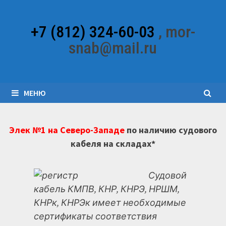
Перейти
к
+7 (812) 324-60-03
, mor-
содержимому
snab@mail.ru
МЕНЮ
Элек №1 на Северо-Западе
по наличию судового
кабеля на складах*
Судовой
кабель КМПВ, КНР, КНРЭ, НРШМ,
КНРк, КНРЭк имеет необходимые
сертификаты соответствия